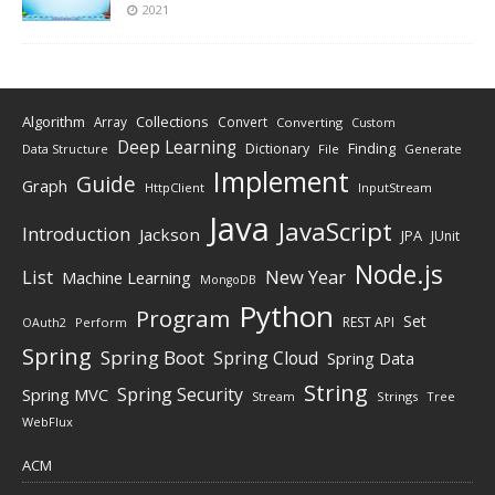
2021
Algorithm
Collections
Array
Convert
Converting
Custom
Deep Learning
Finding
Dictionary
Data Structure
File
Generate
Implement
Guide
Graph
HttpClient
InputStream
Java
JavaScript
Introduction
Jackson
JPA
JUnit
Node.js
New Year
List
Machine Learning
MongoDB
Python
Program
Set
REST API
Perform
OAuth2
Spring
Spring Boot
Spring Cloud
Spring Data
String
Spring Security
Spring MVC
Stream
Strings
Tree
WebFlux
ACM