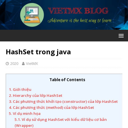
HashSet trong java
2020
VietMX
Table of Contents
1. Giới thiệu
2. Hierarchy của lớp HashSet
3. Các phương thức khởi tạo (constructor) của lớp HashSet
4. Các phương thức (method) của lớp HashSet
5. Ví dụ minh họa
5.1. Ví dụ sử dụng HashSet với kiểu dữ liệu cơ bản
(Wrapper)