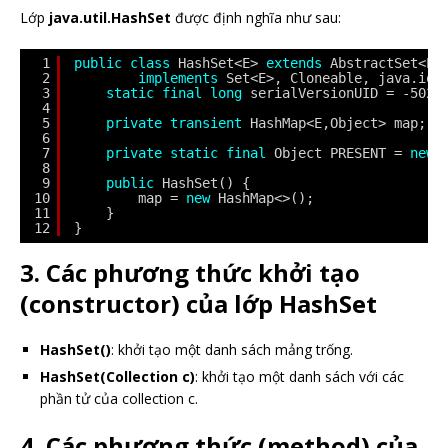
Lớp
java.util.HashSet
được định nghĩa như sau:
1
public
class
HashSet<E> 
extends
AbstractSet<E>
2
implements
Set<E>, Cloneable, java.io.
3
static
final
long
serialVersionUID = -5024
4
5
private
transient
HashMap<E,Object> map;
6
7
private
static
final
Object PRESENT = 
new
8
9
public
HashSet() {
10
map = 
new
HashMap<>();
11
}
12
}
3. Các phương thức khởi tạo
(constructor) của lớp
HashSet
HashSet()
: khởi tạo một danh sách mảng trống.
HashSet(Collection c)
: khởi tạo một danh sách với các
phần tử của collection c.
4. Các phương thức (method) của