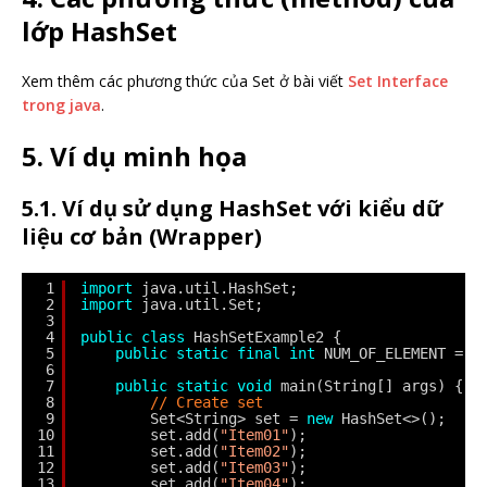
lớp
HashSet
Xem thêm các phương thức của Set ở bài viết
Set Interface
trong java
.
5. Ví dụ minh họa
5.1.
Ví dụ sử dụng HashSet với kiểu dữ
liệu cơ bản (Wrapper)
1
import
java.util.HashSet;
2
import
java.util.Set;
3
4
public
class
HashSetExample2 {
5
public
static
final
int
NUM_OF_ELEMENT = 
5
6
7
public
static
void
main(String[] args) {
8
// Create set
9
Set<String> set = 
new
HashSet<>();
10
set.add(
"Item01"
);
11
set.add(
"Item02"
);
12
set.add(
"Item03"
);
13
set.add(
"Item04"
);