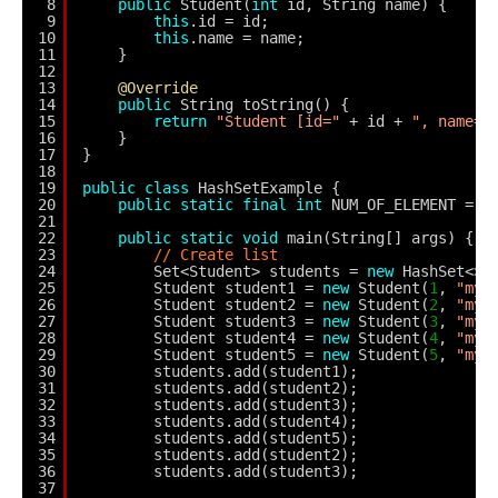
8
public
Student(
int
id, String name) {
9
this
.id = id;
10
this
.name = name;
11
}
12
13
@Override
14
public
String toString() {
15
return
"Student [id="
+ id + 
", name="
16
}
17
}
18
19
public
class
HashSetExample {
20
public
static
final
int
NUM_OF_ELEMENT = 
5
21
22
public
static
void
main(String[] args) {
23
// Create list
24
Set<Student> students = 
new
HashSet<>(
25
Student student1 = 
new
Student(
1
, 
"myn
26
Student student2 = 
new
Student(
2
, 
"myn
27
Student student3 = 
new
Student(
3
, 
"myn
28
Student student4 = 
new
Student(
4
, 
"myn
29
Student student5 = 
new
Student(
5
, 
"myn
30
students.add(student1);
31
students.add(student2);
32
students.add(student3);
33
students.add(student4);
34
students.add(student5);
35
students.add(student2);
36
students.add(student3);
37