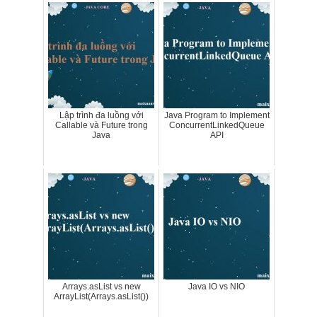
Lập trình đa luồng với
Java Program to Implement
Callable và Future trong
ConcurrentLinkedQueue
Java
API
Arrays.asList vs new
Java IO vs NIO
ArrayList(Arrays.asList())