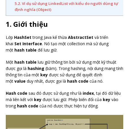
5.2. Ví dụ sử dụng LinkedList với kiểu do người dùng tự
định nghĩa (Object)
1. Giới thiệu
Lớp
HashSet
trong Java kế thừa
AbstractSet
và triển
khai
Set
Interface
. Nó tạo một collection mà sử dụng
một
hash table
để lưu giữ.
Một
hash table
lưu giữ thông tin bởi sử dụng một kỹ thuật
được gọi là
hashing
(băm). Trong hashing, nội dung mang tính
thông tin của một
key
được sử dụng để quyết định
một
value
duy nhất, được gọi là
hash code
của nó.
Hash code
sau đó được sử dụng như là
index
, tại đó dữ liệu
mà liên kết với
key
được lưu giữ. Phép biến đổi của
key
vào
trong
hash code
của nó được thực hiện tự động.