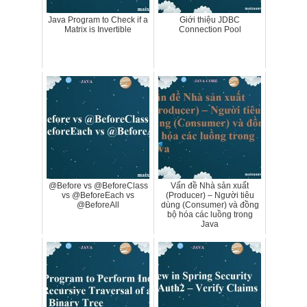
Java Program to Check if a
Giới thiệu JDBC
Matrix is Invertible
Connection Pool
@Before vs @BeforeClass
Vấn đề Nhà sản xuất
vs @BeforeEach vs
(Producer) – Người tiêu
@BeforeAll
dùng (Consumer) và đồng
bộ hóa các luồng trong
Java