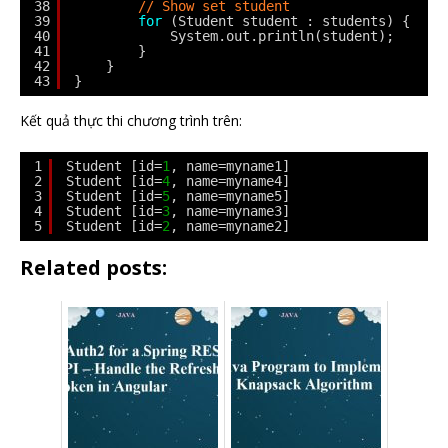
38
// Show set student
39
for
(Student student : students) {
40
System.out.println(student);
41
}
42
}
43
}
Kết quả thực thi chương trình trên:
1
Student [id=
1
, name=myname1]
2
Student [id=
4
, name=myname4]
3
Student [id=
5
, name=myname5]
4
Student [id=
3
, name=myname3]
5
Student [id=
2
, name=myname2]
Related posts: