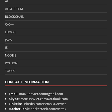
AI
ALGORITHM
BLOCKCHAIN
C/C++
EBOOK
JAVA
JS
NODEJS
PYTHON
TOOLS
CONTACT INFORMATION
Email:
maixuanviet.com@gmail.com
Skype:
maixuanviet.com@outlook.com
Linkein:
linkedin.com/in/maixuanviet
HackerRank:
hackerrank.com/vietmx