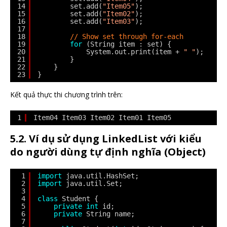
14
set.add(
"Item05"
);
15
set.add(
"Item02"
);
16
set.add(
"Item03"
);
17
18
// Show set through for-each
19
for
(String item : set) {
20
System.out.print(item + 
" "
);
21
}
22
}
23
}
Kết quả thực thi chương trình trên:
1
Item04 Item03 Item02 Item01 Item05 
5.2.
Ví dụ sử dụng LinkedList với kiểu
do người dùng tự định nghĩa (Object)
1
import
java.util.HashSet;
2
import
java.util.Set;
3
4
class
Student {
5
private
int
id;
6
private
String name;
7