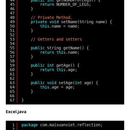
44
public
int
getNumberOfLegs() {
45
return
NUMBER_OF_LEGS;
46
}
47
48
// Private Method.
49
private
void
setName(String name) {
50
this
.name = name;
51
}
52
53
// Getters and setters
54
55
public
String getName() {
56
return
this
.name;
57
}
58
59
public
int
getAge() {
60
return
this
.age;
61
}
62
63
public
void
setAge(
int
age) {
64
this
.age = age;
65
}
66
67
}
Excel.java
1
package
com.maixuanviet.reflection;
2