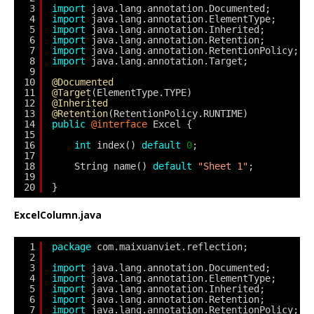
3
import
java.lang.annotation.Documented;
4
import
java.lang.annotation.ElementType;
5
import
java.lang.annotation.Inherited;
6
import
java.lang.annotation.Retention;
7
import
java.lang.annotation.RetentionPolicy;
8
import
java.lang.annotation.Target;
9
10
@Documented
11
@Target
(ElementType.TYPE)
12
@Inherited
13
@Retention
(RetentionPolicy.RUNTIME)
14
public
@interface
Excel {
15
16
int
index() 
default
0
;
17
18
String name() 
default
"Sheet 1"
;
19
20
}
ExcelColumn.java
1
package
com.maixuanviet.reflection;
2
3
import
java.lang.annotation.Documented;
4
import
java.lang.annotation.ElementType;
5
import
java.lang.annotation.Inherited;
6
import
java.lang.annotation.Retention;
7
import
java.lang.annotation.RetentionPolicy;