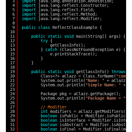
3
import
java.lang.annotation.Annotation;
4
import
java.lang.reflect.Constructor;
5
import
java.lang.reflect.Field;
6
import
java.lang.reflect.Method;
7
import
java.lang.reflect.Modifier;
8
9
public
class
ReflectClassExample {
10
11
public
static
void
main(String[] args) {
12
try
{
13
getClassInfo();
14
} 
catch
(ClassNotFoundException e) {
15
e.printStackTrace();
16
}
17
}
18
19
public
static
void
getClassInfo() 
throws
C
20
Class<?> aClazz = Class.forName(
"com.m
21
System.out.println(
"Name: "
+ aClazz.g
22
System.out.println(
"Simple Name: "
+ a
23
24
Package pkg = aClazz.getPackage();
25
System.out.println(
"Package Name = "
+
26
27
// Modifier
28
int
modifiers = aClazz.getModifiers();
29
boolean
isPublic = Modifier.isPublic(m
30
boolean
isInterface = Modifier.isInter
31
boolean
isAbstract = Modifier.isAbstra
32
boolean
isFinal = Modifier.isFinal(mod