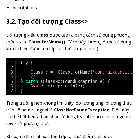
Annotations
3.2. Tạo đối tượng Class<>
Đối tượng kiểu
Class
được tạo ra bằng cách sử dụng phương
thức static
Class.forName()
. Cách này thường được sử dụng
khi chỉ biên được tên lớp lúc thực thi (runtime):
1
try
{
2
3
Class c =  Class.forName(
"com.maixuanviet.C
4
// ...
5
} 
catch
(ClassNotFoundException e) {
6
System.err.println(e);
7
}
Trong trường hợp không tìm thấy lớp tương ứng, phương thức
trên sẽ ném ra ngoại lệ
ClassNotFoundException
. Điều này
có thể bất tiện vì bạn phải sử dụng try catch hoặc ném ngoại lệ
này khỏi phương thức.
Khi bạn biết chính xác tên Lớp tại thời điểm biên dịch