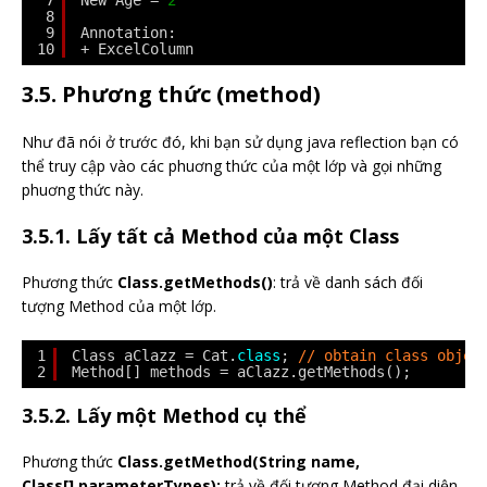
7
New Age = 
2
8
9
Annotation:
10
+ ExcelColumn
3.5. Phương thức (method)
Như đã nói ở trước đó, khi bạn sử dụng java reflection bạn có
thể truy cập vào các phuơng thức của một lớp và gọi những
phuơng thức này.
3.5.1. Lấy tất cả Method của một Class
Phương thức
Class.getMethods()
: trả về danh sách đối
tượng Method của một lớp.
1
Class aClazz = Cat.
class
; 
// obtain class objec
2
Method[] methods = aClazz.getMethods();
3.5.2. Lấy một Method cụ thể
Phương thức
Class.getMethod(String name,
Class[] parameterTypes):
trả về đối tượng Method đại diện