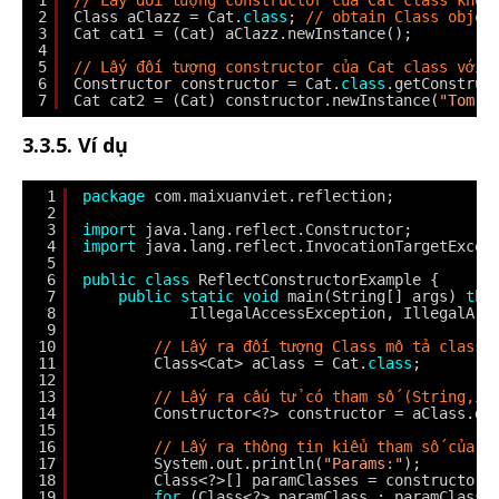
1
// Lấy đối tượng constructor của Cat class khôn
2
Class aClazz = Cat.
class
; 
// obtain Class objec
3
Cat cat1 = (Cat) aClazz.newInstance();
4
5
// Lấy đối tượng constructor của Cat class với 
6
Constructor constructor = Cat.
class
.getConstruc
7
Cat cat2 = (Cat) constructor.newInstance(
"Tom"
)
3.3.5. Ví dụ
1
package
com.maixuanviet.reflection;
2
3
import
java.lang.reflect.Constructor;
4
import
java.lang.reflect.InvocationTargetExcep
5
6
public
class
ReflectConstructorExample {
7
public
static
void
main(String[] args) 
thr
8
IllegalAccessException, IllegalArg
9
10
// Lấy ra đối tượng Class mô tả class 
11
Class<Cat> aClass = Cat.
class
;
12
13
// Lấy ra cấu tử có tham số (String,in
14
Constructor<?> constructor = aClass.ge
15
16
// Lấy ra thông tin kiểu tham số của c
17
System.out.println(
"Params:"
);
18
Class<?>[] paramClasses = constructor.
19
for
(Class<?> paramClass : paramClasse