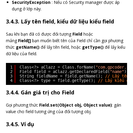
SecurityException
: Nếu có Security manager được áp
dụng ở lớp này.
3.4.3. Lấy tên field, kiểu dữ liệu kiểu field
Sau khi bạn đã có được đối tượng
Field
hoặc
mảng
Field[]
bạn muốn biết tên của Field chỉ cần gọi phương
thức
getName()
để lấy tên field, hoặc
getType()
để lấy kiểu
dữ liệu của field.
1
Class<?> aClazz = Class.forName(
"com.gpcoder.re
2
Field field = aClazz.getDeclaredField(
"name"
); 
3
String fieldName = field.getName(); 
// Lấy tên 
4
Class<?> type = field.getType(); 
// Lấy kiểu dữ
3.4.4. Gán giá trị cho Field
Gọi phương thức
Field.set(Object obj, Object value)
: gán
value cho field tương ứng của đối tượng obj.
3.4.5. Ví dụ