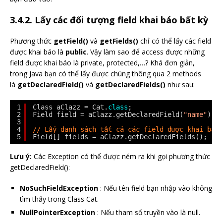
3.4.2. Lấy các đối tượng field khai báo bất kỳ
Phương thức
getField()
và
getFields()
chỉ có thể lấy các field
được khai báo là
public
. Vậy làm sao để access được những
field được khai báo là private, protected,…? Khá đơn giản,
trong Java bạn có thể lấy được chúng thông qua 2 methods
là
getDeclaredField()
và
getDeclaredFields()
như sau:
1
Class aClazz = Cat.
class
;
2
Field field = aClazz.getDeclaredField(
"name"
); 
3
4
// Lấy danh sách tất cả các field được khai báo
5
Field[] fields = aClazz.getDeclaredFields();
Lưu ý:
Các Exception có thể được ném ra khi gọi phương thức
getDeclaredField():
NoSuchFieldException
: Nếu tên field bạn nhập vào không
tìm thấy trong Class Cat.
NullPointerException
: Nếu tham số truyền vào là null.