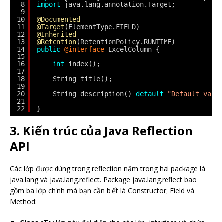
8
import
java.lang.annotation.Target;
9
10
@Documented
11
@Target
(ElementType.FIELD)
12
@Inherited
13
@Retention
(RetentionPolicy.RUNTIME)
14
public
@interface
ExcelColumn {
15
16
int
index();
17
18
String title();
19
20
String description() 
default
"Default valu
21
22
}
3. Kiến trúc của Java Reflection
API
Các lớp được dùng trong reflection nằm trong hai package là
java.lang và java.lang.reflect. Package java.lang.reflect bao
gồm ba lớp chính mà bạn cần biết là Constructor, Field và
Method: