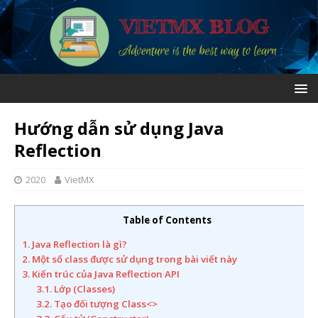
Hướng dẫn sử dụng Java
Reflection
2020
VietMX
Table of Contents
1. Java Reflection là gì?
2. Một số class được sử dụng trong bài viết này
3. Kiến trúc của Java Reflection API
3.1. Lớp (Classes)
3.2. Tạo đối tượng Class<>