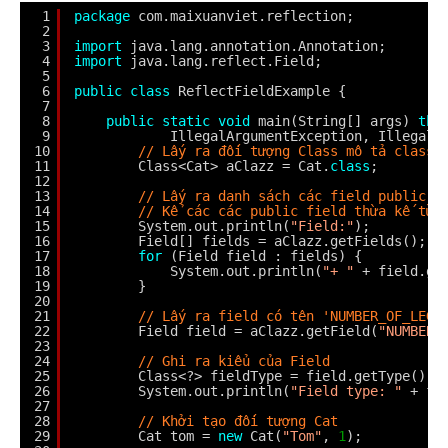
1
package
com.maixuanviet.reflection;
2
3
import
java.lang.annotation.Annotation;
4
import
java.lang.reflect.Field;
5
6
public
class
ReflectFieldExample {
7
8
public
static
void
main(String[] args) 
thr
9
IllegalArgumentException, IllegalA
10
// Lấy ra đối tượng Class mô tả class 
11
Class<Cat> aClazz = Cat.
class
;
12
13
// Lấy ra danh sách các field public
14
// Kể các các public field thừa kế từ 
15
System.out.println(
"Field:"
);
16
Field[] fields = aClazz.getFields();
17
for
(Field field : fields) {
18
System.out.println(
"+ "
+ field.ge
19
}
20
21
// Lấy ra field có tên 'NUMBER_OF_LEGS
22
Field field = aClazz.getField(
"NUMBER_
23
24
// Ghi ra kiểu của Field
25
Class<?> fieldType = field.getType();
26
System.out.println(
"Field type: "
+ fi
27
28
// Khởi tạo đối tượng Cat
29
Cat tom = 
new
Cat(
"Tom"
, 
1
);