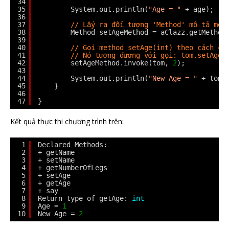
34
35
System.out.println(
"Age = "
+ age);
36
37
// Lấy ra đối tượng 'Method' mô tả met
38
Method setAgeMethod = aClazz.getMethod
39
40
// Gọi method setAge(int) theo cách củ
41
// Nó tương đương với gọi: tom.setAge(
42
setAgeMethod.invoke(tom, 
2
);
43
44
System.out.println(
"New Age = "
+ tom.
45
}
46
47
}
Kết quả thực thi chương trình trên:
1
Declared Methods:
2
+ getName
3
+ setName
4
+ getNumberOfLegs
5
+ setAge
6
+ getAge
7
+ say
8
Return type of getAge: 
int
9
Age = 
1
10
New Age = 
2