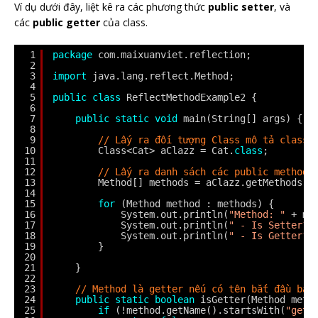
Ví dụ dưới đây, liệt kê ra các phương thức
public setter
, và
các
public getter
của class.
1
package
com.maixuanviet.reflection;
2
3
import
java.lang.reflect.Method;
4
5
public
class
ReflectMethodExample2 {
6
7
public
static
void
main(String[] args) {
8
9
// Lấy ra đối tượng Class mô tả class 
10
Class<Cat> aClazz = Cat.
class
;
11
12
// Lấy ra danh sách các public method.
13
Method[] methods = aClazz.getMethods()
14
15
for
(Method method : methods) {
16
System.out.println(
"Method: "
+ me
17
System.out.println(
" - Is Setter? 
18
System.out.println(
" - Is Getter? 
19
}
20
21
}
22
23
// Method là getter nếu có tên bắt đầu bằn
24
public
static
boolean
isGetter(Method meth
25
if
(!method.getName().startsWith(
"get"