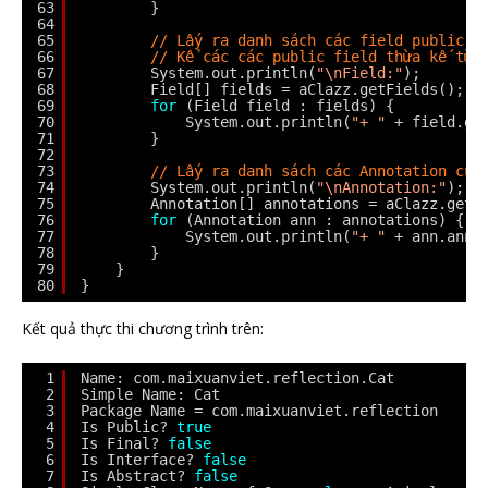
63
}
64
65
// Lấy ra danh sách các field public
66
// Kể các các public field thừa kế từ 
67
System.out.println(
"\nField:"
);
68
Field[] fields = aClazz.getFields();
69
for
(Field field : fields) {
70
System.out.println(
"+ "
+ field.ge
71
}
72
73
// Lấy ra danh sách các Annotation của
74
System.out.println(
"\nAnnotation:"
);
75
Annotation[] annotations = aClazz.getA
76
for
(Annotation ann : annotations) {
77
System.out.println(
"+ "
+ ann.anno
78
}
79
}
80
}
Kết quả thực thi chương trình trên:
1
Name: com.maixuanviet.reflection.Cat
2
Simple Name: Cat
3
Package Name = com.maixuanviet.reflection
4
Is Public? 
true
5
Is Final? 
false
6
Is Interface? 
false
7
Is Abstract? 
false