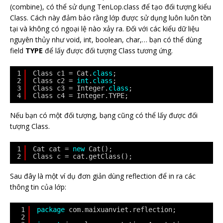
(combine), có thể sử dụng TenLop.class để tạo đối tượng kiểu
Class. Cách này đảm bảo rằng lớp được sử dụng luôn luôn tồn
tại và không có ngoại lệ nào xảy ra. Đối với các kiểu dữ liệu
nguyên thủy như void, int, boolean, char,… bạn có thể dùng
field
TYPE
để lấy được đối tượng Class tương ứng.
1
Class c1 = Cat.
class
;
2
Class c2 = 
int
.
class
;
3
Class c3 = Integer.
class
;
4
Class c4 = Integer.TYPE;
Nếu bạn có một đối tượng, bạng cũng có thể lấy được đối
tượng Class.
1
Cat cat = 
new
Cat();
2
Class c = cat.getClass();
Sau đây là một ví dụ đơn giản dùng reflection để in ra các
thông tin của lớp:
1
package
com.maixuanviet.reflection;
2