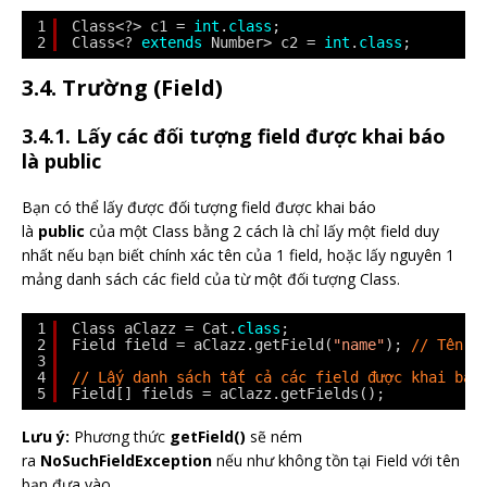
1
Class<?> c1 = 
int
.
class
;
2
Class<? 
extends
Number> c2 = 
int
.
class
;
3.4. Trường (Field)
3.4.1. Lấy các đối tượng field được khai báo
là public
Bạn có thể lấy được đối tượng field được khai báo
là
public
của một Class bằng 2 cách là chỉ lấy một field duy
nhất nếu bạn biết chính xác tên của 1 field, hoặc lấy nguyên 1
mảng danh sách các field của từ một đối tượng Class.
1
Class aClazz = Cat.
class
;
2
Field field = aClazz.getField(
"name"
); 
// Tên f
3
4
// Lấy danh sách tất cả các field được khai báo
5
Field[] fields = aClazz.getFields();
Lưu ý:
Phương thức
getField()
sẽ ném
ra
NoSuchFieldException
nếu như không tồn tại Field với tên
bạn đưa vào.