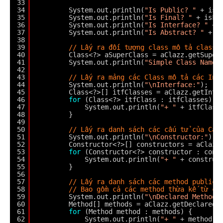
33
34
System.out.println(
"Is Public? "
+ isP
35
System.out.println(
"Is Final? "
+ isFi
36
System.out.println(
"Is Interface? "
+ 
37
System.out.println(
"Is Abstract? "
+ i
38
39
// Lấy ra đối tượng class mô tả class 
40
Class<?> aSuperClass = aClazz.getSuper
41
System.out.println(
"Simple Class Name 
42
43
// Lấy ra mảng các Class mô tả các Int
44
System.out.println(
"\nInterface:"
);
45
Class<?>[] itfClasses = aClazz.getInte
46
for
(Class<?> itfClass : itfClasses) {
47
System.out.println(
"+ "
+ itfClass
48
}
49
50
// Lấy ra danh sách các cấu tử của Cat
51
System.out.println(
"\nConstructor:"
);
52
Constructor<?>[] constructors = aClazz
53
for
(Constructor<?> constructor : cons
54
System.out.println(
"+ "
+ construc
55
}
56
57
// Lấy ra danh sách các method public 
58
// Bao gồm cả các method thừa kế từ cl
59
System.out.println(
"\nDeclared Methods
60
Method[] methods = aClazz.getDeclaredM
61
for
(Method method : methods) {
62
System.out.println(
"+ "
+ method.g