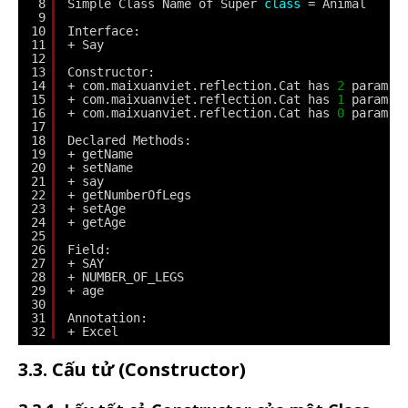
8
Simple Class Name of Super 
class
= Animal
9
10
Interface:
11
+ Say
12
13
Constructor:
14
+ com.maixuanviet.reflection.Cat has 
2
param
15
+ com.maixuanviet.reflection.Cat has 
1
param
16
+ com.maixuanviet.reflection.Cat has 
0
param
17
18
Declared Methods:
19
+ getName
20
+ setName
21
+ say
22
+ getNumberOfLegs
23
+ setAge
24
+ getAge
25
26
Field:
27
+ SAY
28
+ NUMBER_OF_LEGS
29
+ age
30
31
Annotation:
32
+ Excel
3.3. Cấu tử (Constructor)