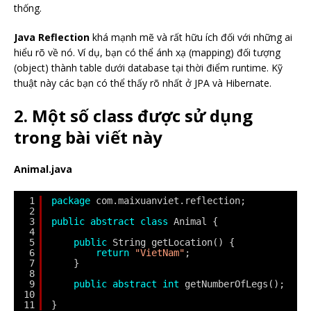
thống.
Java Reflection
khá mạnh mẽ và rất hữu ích đối với những ai
hiểu rõ về nó. Ví dụ, bạn có thể ánh xạ (mapping) đối tượng
(object) thành table dưới database tại thời điểm runtime. Kỹ
thuật này các bạn có thể thấy rõ nhất ở JPA và Hibernate.
2. Một số class được sử dụng
trong bài viết này
Animal.java
1
package
com.maixuanviet.reflection;
2
3
public
abstract
class
Animal {
4
5
public
String getLocation() {
6
return
"VietNam"
;
7
}
8
9
public
abstract
int
getNumberOfLegs();
10
11
}