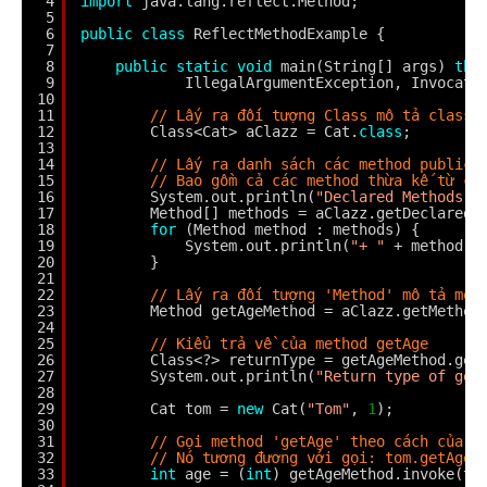
4
import
java.lang.reflect.Method;
5
6
public
class
ReflectMethodExample {
7
8
public
static
void
main(String[] args) 
thr
9
IllegalArgumentException, Invocati
10
11
// Lấy ra đối tượng Class mô tả class 
12
Class<Cat> aClazz = Cat.
class
;
13
14
// Lấy ra danh sách các method public 
15
// Bao gồm cả các method thừa kế từ cl
16
System.out.println(
"Declared Methods:"
17
Method[] methods = aClazz.getDeclaredM
18
for
(Method method : methods) {
19
System.out.println(
"+ "
+ method.g
20
}
21
22
// Lấy ra đối tượng 'Method' mô tả met
23
Method getAgeMethod = aClazz.getMethod
24
25
// Kiểu trả về của method getAge
26
Class<?> returnType = getAgeMethod.get
27
System.out.println(
"Return type of get
28
29
Cat tom = 
new
Cat(
"Tom"
, 
1
);
30
31
// Gọi method 'getAge' theo cách của R
32
// Nó tương đương với gọi: tom.getAge(
33
int
age = (
int
) getAgeMethod.invoke(to