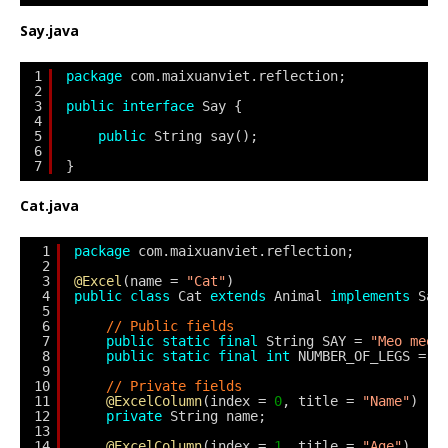
Say.java
1
package
com.maixuanviet.reflection;
2
3
public
interface
Say {
4
5
public
String say();
6
7
}
Cat.java
1
package
com.maixuanviet.reflection;
2
3
@Excel
(name = 
"Cat"
)
4
public
class
Cat 
extends
Animal 
implements
Say
5
6
// Public fields
7
public
static
final
String SAY = 
"Meo meo"
8
public
static
final
int
NUMBER_OF_LEGS = 
4
9
10
// Private fields
11
@ExcelColumn
(index = 
0
, title = 
"Name"
)
12
private
String name;
13
14
@ExcelColumn
(index = 
1
, title = 
"Age"
)