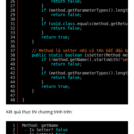
26
return
false
;
27
}
28
if
(method.getParameterTypes().length 
29
return
false
;
30
}
31
if
(
void
.
class
.equals(method.getReturn
32
return
false
;
33
}
34
return
true
;
35
}
36
37
// Method là setter nếu có tên bắt đầu bằn
38
public
static
boolean
isSetter(Method meth
39
if
(!method.getName().startsWith(
"set"
40
return
false
;
41
}
42
if
(method.getParameterTypes().length 
43
return
false
;
44
}
45
return
true
;
46
}
47
48
}
Kết quả thực thi chương trình trên:
1
Method: getName
2
- Is Setter? 
false