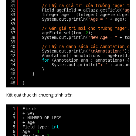
30
31
// Lấy ra giá trị của trường "age" the
32
Field ageField = aClazz.getField(
"age"
33
Integer age = (Integer) ageField.get(t
34
System.out.println(
"Age = "
+ age);
35
36
// Gán giá trị mới cho trường "age".
37
ageField.set(tom, 
2
);
38
System.out.println(
"New Age = "
+ tom.
39
40
// Lấy ra danh sách các Annotation của
41
System.out.println(
"\nAnnotation:"
);
42
Annotation[] annotations = ageField.ge
43
for
(Annotation ann : annotations) {
44
System.out.println(
"+ "
+ ann.anno
45
}
46
}
47
48
}
Kết quả thực thi chương trình trên:
1
Field:
2
+ SAY
3
+ NUMBER_OF_LEGS
4
+ age
5
Field type: 
int
6
Age = 
1