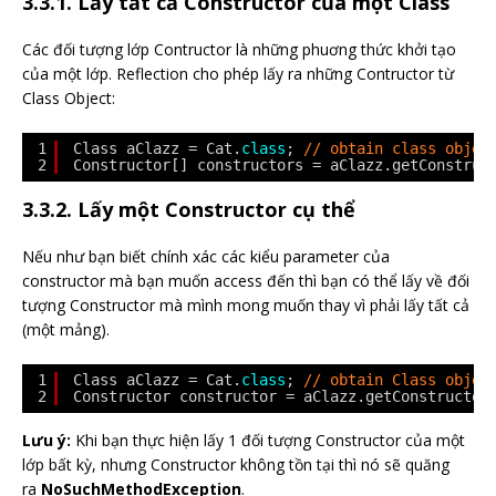
3.3.1. Lấy tất cả Constructor của một Class
Các đối tượng lớp Contructor là những phuơng thức khởi tạo
của một lớp. Reflection cho phép lấy ra những Contructor từ
Class Object:
1
Class aClazz = Cat.
class
; 
// obtain class objec
2
Constructor[] constructors = aClazz.getConstruc
3.3.2. Lấy một Constructor cụ thể
Nếu như bạn biết chính xác các kiểu parameter của
constructor mà bạn muốn access đến thì bạn có thể lấy về đối
tượng Constructor mà mình mong muốn thay vì phải lấy tất cả
(một mảng).
1
Class aClazz = Cat.
class
; 
// obtain Class objec
2
Constructor constructor = aClazz.getConstructor
Lưu ý:
Khi bạn thực hiện lấy 1 đối tượng Constructor của một
lớp bất kỳ, nhưng Constructor không tồn tại thì nó sẽ quăng
ra
NoSuchMethodException
.