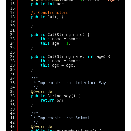
15
public
int
age;
16
17
// Construnctors
18
public
Cat() {
19
20
}
21
22
public
Cat(String name) {
23
this
.name = name;
24
this
.age = 
1
;
25
}
26
27
public
Cat(String name, 
int
age) {
28
this
.name = name;
29
this
.age = age;
30
}
31
32
/**
33
* Implements from interface Say.
34
*/
35
@Override
36
public
String say() {
37
return
SAY;
38
}
39
40
/**
41
* Implements from Animal.
42
*/
43
@Override