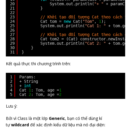
20
System.out.println(
"+ "
+ paramCla
21
}
22
23
// Khởi tạo đối tượng Cat theo cách th
24
Cat tom = 
new
Cat(
"Tom"
, 
1
);
25
System.out.println(
"Cat 1: "
+ tom.get
26
27
// Khởi tạo đối tượng Cat theo cách củ
28
Cat tom2 = (Cat) constructor.newInstan
29
System.out.println(
"Cat 2: "
+ tom.get
30
}
31
}
Kết quả thực thi chương trình trên:
1
Params:
2
+ String
3
+ 
int
4
Cat 
1
: Tom, age =
1
5
Cat 
2
: Tom, age =
2
Lưu ý:
Bởi vì Class là một lớp
Generic
, bạn có thể dùng kí
tự
wildcard
để xác định kiểu dữ liệu mà nó đại diện: