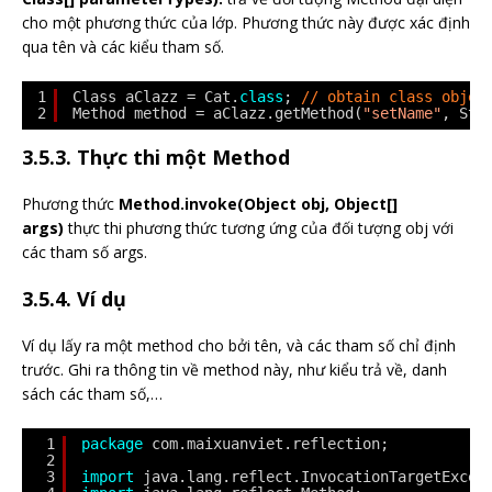
cho một phương thức của lớp. Phương thức này được xác định
qua tên và các kiểu tham số.
1
Class aClazz = Cat.
class
; 
// obtain class objec
2
Method method = aClazz.getMethod(
"setName"
, Str
3.5.3. Thực thi một Method
Phương thức
Method.invoke(Object obj, Object[]
args)
thực thi phương thức tương ứng của đối tượng obj với
các tham số args.
3.5.4. Ví dụ
Ví dụ lấy ra một method cho bởi tên, và các tham số chỉ định
trước. Ghi ra thông tin về method này, như kiểu trả về, danh
sách các tham số,…
1
package
com.maixuanviet.reflection;
2
3
import
java.lang.reflect.InvocationTargetExcep