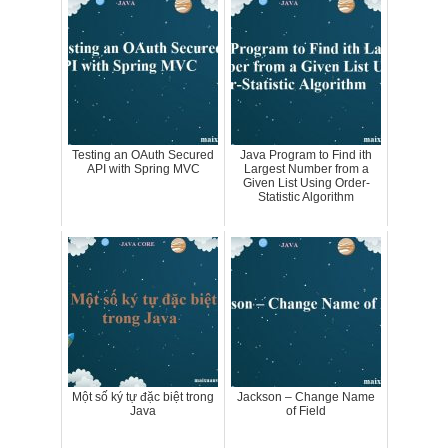
Testing an OAuth Secured
Java Program to Find ith
API with Spring MVC
Largest Number from a
Given List Using Order-
Statistic Algorithm
Một số ký tự đặc biệt trong
Jackson – Change Name
Java
of Field