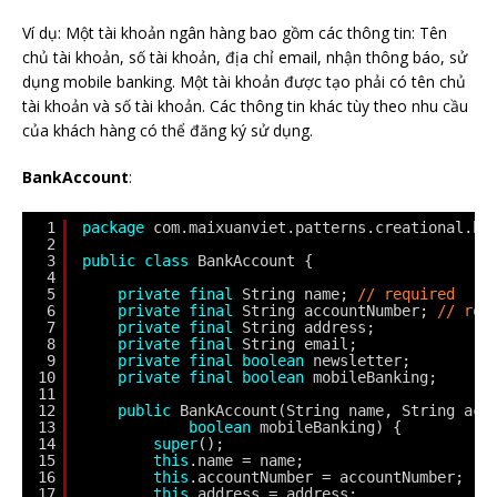
Ví dụ: Một tài khoản ngân hàng bao gồm các thông tin: Tên
chủ tài khoản, số tài khoản, địa chỉ email, nhận thông báo, sử
dụng mobile banking. Một tài khoản được tạo phải có tên chủ
tài khoản và số tài khoản. Các thông tin khác tùy theo nhu cầu
của khách hàng có thể đăng ký sử dụng.
BankAccount
:
1
package
com.maixuanviet.patterns.creational.bu
2
3
public
class
BankAccount {
4
5
private
final
String name; 
// required
6
private
final
String accountNumber; 
// req
7
private
final
String address;
8
private
final
String email;
9
private
final
boolean
newsletter;
10
private
final
boolean
mobileBanking;
11
12
public
BankAccount(String name, String acc
13
boolean
mobileBanking) {
14
super
();
15
this
.name = name;
16
this
.accountNumber = accountNumber;
17
this
.address = address;