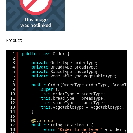
Product:
1
public
class
Order {
2
3
private
OrderType orderType;
4
private
BreadType breadType;
5
private
SauceType sauceType;
6
private
VegetableType vegetableType;
7
8
public
Order(OrderType orderType, BreadTyp
9
super
();
10
this
.orderType = orderType;
11
this
.breadType = breadType;
12
this
.sauceType = sauceType;
13
this
.vegetableType = vegetableType;
14
}
15
16
@Override
17
public
String toString() {
18
return
"Order [orderType="
+ orderType