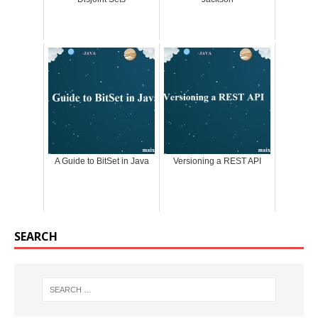
A Guide to BitSet in Java
Versioning a REST API
SEARCH