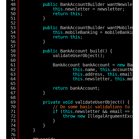
48
public
BankAccountBuilder wantNewslett
49
this
.newsletter = newsletter;
50
return
this
;
51
}
52
53
public
BankAccountBuilder wantMobileBa
54
this
.mobileBanking = mobileBanking
55
return
this
;
56
}
57
58
public
BankAccount build() { 
59
validateUserObject();
60
61
BankAccount bankAccount = 
new
Bank
62
this
.name, 
this
.accountNum
63
this
.address, 
this
.email,
64
this
.newsletter, 
this
.mobi
65
66
return
bankAccount;
67
}
68
69
private
void
validateUserObject() {
70
// Do some basic validations to ch
71
if
(
this
.newsletter && email == 
nu
72
throw
new
IllegalArgumentExcep
73
}
74
}
75
}
76