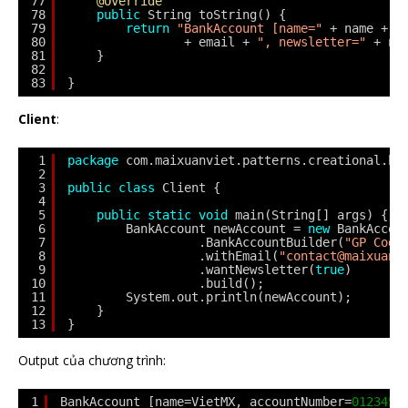
77
@Override
78
public
String toString() {
79
return
"BankAccount [name="
+ name + 
"
80
+ email + 
", newsletter="
+ ne
81
}
82
83
}
Client
:
1
package
com.maixuanviet.patterns.creational.bu
2
3
public
class
Client {
4
5
public
static
void
main(String[] args) {
6
BankAccount newAccount = 
new
BankAccou
7
.BankAccountBuilder(
"GP Code
8
.withEmail(
"contact@maixuanv
9
.wantNewsletter(
true
)
10
.build();
11
System.out.println(newAccount);
12
}
13
}
Output của chương trình:
1
BankAccount [name=VietMX, accountNumber=
0123456