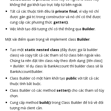
không thể gọi khởi tạo trực tiếp từ bên ngoài.
Tất cả các thuộc tính đều là
private final
, vì vậy nó chỉ
được gán giá trị trong constructor và nó chỉ có thể được
cung cấp các phương thức
getter()
.
Việc khởi tạo đối tượng chỉ có thể thông qua
Builder
.
Một vài điểm quan trọng về implement class
Builder
:
Tạo một
static nested class
(đây được gọi là builder
class) và copy tất cả các tham số từ class bên ngoài vào.
Chúng ta nên đặt tên class này theo định dạng: [
tên class
]
+
Builder
. Ví dụ class là BankAccount thì builder class sẽ là
BankAccountBuilder.
Class Builder có một hàm khởi tạo
public
với tất cả các
thuộc tính bắt buộc.
Class Builder có các method
setter()
cho các tham số tùy
chọn.
Cung cấp method
build()
trong Class Builder để trả về đối
tượng mà client cần.