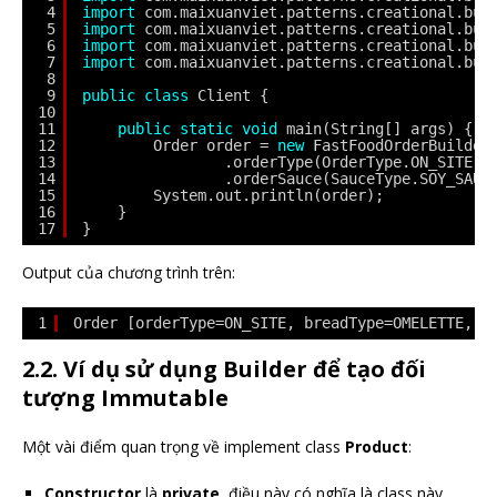
4
import
com.maixuanviet.patterns.creational.bui
5
import
com.maixuanviet.patterns.creational.bui
6
import
com.maixuanviet.patterns.creational.bui
7
import
com.maixuanviet.patterns.creational.bui
8
9
public
class
Client {
10
11
public
static
void
main(String[] args) {
12
Order order = 
new
FastFoodOrderBuilder
13
.orderType(OrderType.ON_SITE).
14
.orderSauce(SauceType.SOY_SAUC
15
System.out.println(order);
16
}
17
}
Output của chương trình trên:
1
Order [orderType=ON_SITE, breadType=OMELETTE, s
2.2. Ví dụ sử dụng Builder để tạo đối
tượng Immutable
Một vài điểm quan trọng về implement class
Product
:
Constructor
là
private
, điều này có nghĩa là class này