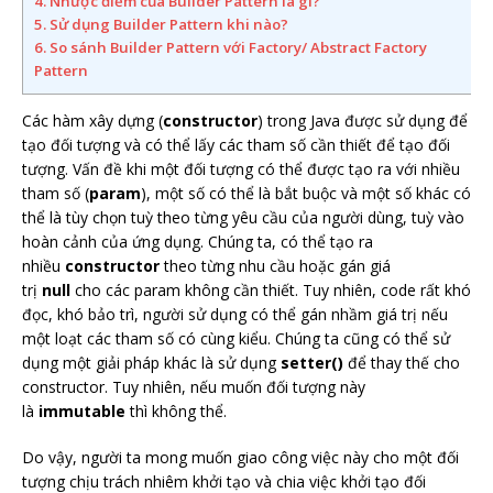
4. Nhược điểm của Builder Pattern là gì?
5. Sử dụng Builder Pattern khi nào?
6. So sánh Builder Pattern với Factory/ Abstract Factory
Pattern
Các hàm xây dựng (
constructor
) trong Java được sử dụng để
tạo đối tượng và có thể lấy các tham số cần thiết để tạo đối
tượng. Vấn đề khi một đối tượng có thể được tạo ra với nhiều
tham số (
param
), một số có thể là bắt buộc và một số khác có
thể là tùy chọn tuỳ theo từng yêu cầu của người dùng, tuỳ vào
hoàn cảnh của ứng dụng. Chúng ta, có thể tạo ra
nhiều
constructor
theo từng nhu cầu hoặc gán giá
trị
null
cho các param không cần thiết. Tuy nhiên, code rất khó
đọc, khó bảo trì, người sử dụng có thể gán nhầm giá trị nếu
một loạt các tham số có cùng kiểu. Chúng ta cũng có thể sử
dụng một giải pháp khác là sử dụng
setter()
để thay thế cho
constructor. Tuy nhiên, nếu muốn đối tượng này
là
immutable
thì không thể.
Do vậy, người ta mong muốn giao công việc này cho một đối
tượng chịu trách nhiêm khởi tạo và chia việc khởi tạo đối