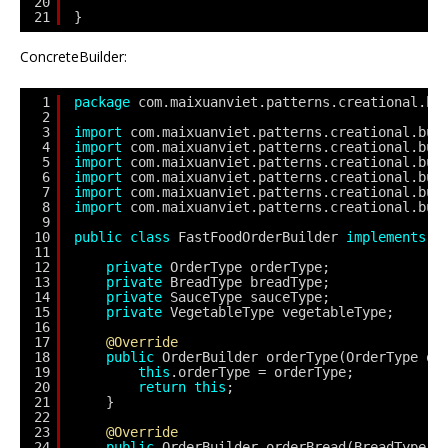
20
21
}
ConcreteBuilder:
1
package
com.maixuanviet.patterns.creational.bu
2
3
import
com.maixuanviet.patterns.creational.bui
4
import
com.maixuanviet.patterns.creational.bui
5
import
com.maixuanviet.patterns.creational.bui
6
import
com.maixuanviet.patterns.creational.bui
7
import
com.maixuanviet.patterns.creational.bui
8
import
com.maixuanviet.patterns.creational.bui
9
10
public
class
FastFoodOrderBuilder 
implements
O
11
12
private
OrderType orderType;
13
private
BreadType breadType;
14
private
SauceType sauceType;
15
private
VegetableType vegetableType;
16
17
@Override
18
public
OrderBuilder orderType(OrderType or
19
this
.orderType = orderType;
20
return
this
;
21
}
22
23
@Override
24
public
OrderBuilder orderBread(BreadType b