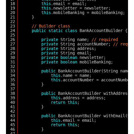
18
this
.email = email;
19
this
.newsletter = newsletter;
20
this
.mobileBanking = mobileBanking;
21
}
22
23
// Builder class
24
public
static
class
BankAccountBuilder {
25
26
private
String name; 
// required
27
private
String accountNumber; 
// requi
28
private
String address;
29
private
String email;
30
private
boolean
newsletter;
31
private
boolean
mobileBanking;
32
33
public
BankAccountBuilder(String name,
34
this
.name = name;
35
this
.accountNumber = accountNumber
36
}
37
38
public
BankAccountBuilder withAddress(
39
this
.address = address;
40
return
this
;
41
}
42
43
public
BankAccountBuilder withEmail(St
44
this
.email = email;
45
return
this
;
46
}
47