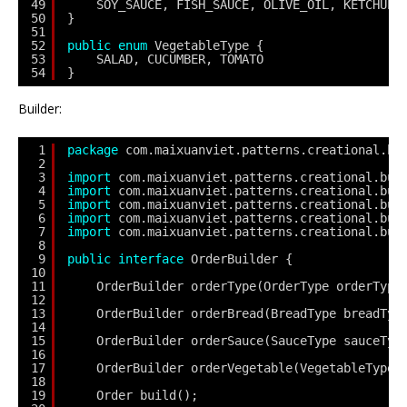
49
SOY_SAUCE, FISH_SAUCE, OLIVE_OIL, KETCHUP,
50
}
51
52
public
enum
VegetableType {
53
SALAD, CUCUMBER, TOMATO
54
}
Builder:
1
package
com.maixuanviet.patterns.creational.bu
2
3
import
com.maixuanviet.patterns.creational.bui
4
import
com.maixuanviet.patterns.creational.bui
5
import
com.maixuanviet.patterns.creational.bui
6
import
com.maixuanviet.patterns.creational.bui
7
import
com.maixuanviet.patterns.creational.bui
8
9
public
interface
OrderBuilder {
10
11
OrderBuilder orderType(OrderType orderType
12
13
OrderBuilder orderBread(BreadType breadTyp
14
15
OrderBuilder orderSauce(SauceType sauceTyp
16
17
OrderBuilder orderVegetable(VegetableType 
18
19
Order build();