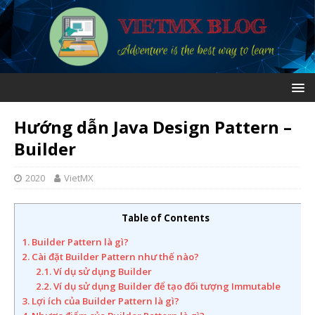
Hướng dẫn Java Design Pattern –
Builder
2020
VietMX
Table of Contents
1. Builder Pattern là gì?
2. Cài đặt Builder Pattern như thế nào?
2.1. Ví dụ sử dụng Builder
2.2. Ví dụ sử dụng Builder để tạo đối tượng Immutable
3. Lợi ích của Builder Pattern là gì?