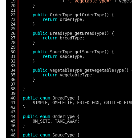
19
+ 
", vegetableType="
+ vegetab
20
}
21
22
public
OrderType getOrderType() {
23
return
orderType;
24
}
25
26
public
BreadType getBreadType() {
27
return
breadType;
28
}
29
30
public
SauceType getSauceType() {
31
return
sauceType;
32
}
33
34
public
VegetableType getVegetableType() {
35
return
vegetableType;
36
}
37
38
}
39
40
public
enum
BreadType {
41
SIMPLE, OMELETTE, FRIED_EGG, GRILLED_FISH,
42
}
43
44
public
enum
OrderType {
45
ON_SITE, TAKE_AWAY;
46
}
47
48
public
enum
SauceType {