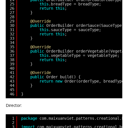
25
this
.breadType = breadType;
26
return
this
;
27
}
28
29
@Override
30
public
OrderBuilder orderSauce(SauceType s
31
this
.sauceType = sauceType;
32
return
this
;
33
}
34
35
@Override
36
public
OrderBuilder orderVegetable(Vegetab
37
this
.vegetableType = vegetableType;
38
return
this
;
39
}
40
41
@Override
42
public
Order build() {
43
return
new
Order(orderType, breadType,
44
}
45
46
}
Director:
1
package
com.maixuanviet.patterns.creational.bu
2
3
import
com.maixuanviet.patterns.creational.bui