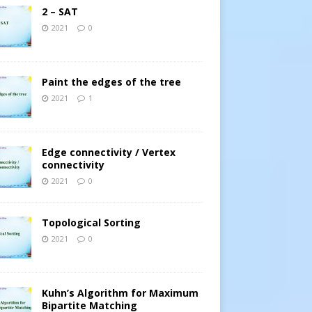
2 – SAT
2021
0
Paint the edges of the tree
2021
1
Edge connectivity / Vertex
connectivity
2021
0
Topological Sorting
2021
0
Kuhn’s Algorithm for Maximum
Bipartite Matching