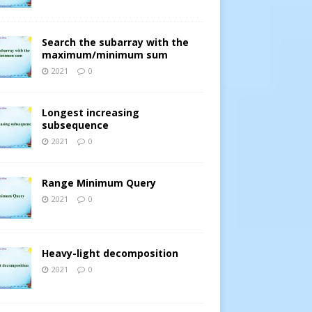
Search the subarray with the
maximum/minimum sum
2021
0
Longest increasing
subsequence
2021
0
Range Minimum Query
2021
0
Heavy-light decomposition
2021
0