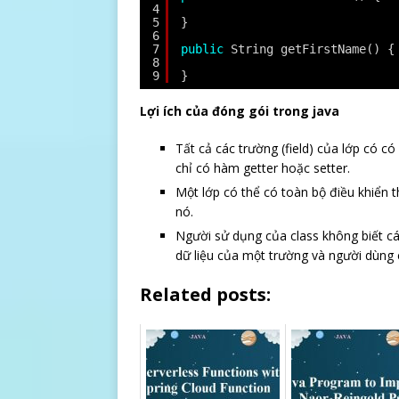
4
5
}
6
7
public
String getFirstName() {
8
9
}
Lợi ích của đóng gói trong java
Tất cả các trường (field) của lớp có có 
chỉ có hàm getter hoặc setter.
Một lớp có thể có toàn bộ điều khiển t
nó.
Người sử dụng của class không biết cách
dữ liệu của một trường và người dùng 
Related posts: