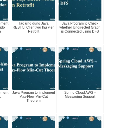
ement
Tạo ứng dụng Java
Java Program to Check
udo
RESTful Client với thư viện
whether Undirected Graph
n
Retrofit
is Connected using DFS
ement
Java Program to Implement
Spring Cloud AWS –
t
Max-Flow Min-Cut
Messaging Support
Theorem