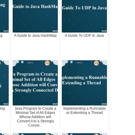
ng
A Guide to Java HashMap
A Guide To UDP In Java
ing
Java Program to Create a
Implementing a Runnable
Minimal Set of All Edges
vs Extending a Thread
Whose Addition will
Convert it to a Strongly
Conne...