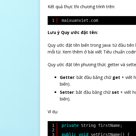
Kết quả thực thi chương trình trên:
1
maixuanviet.com
Lưu ý Quy ước đặt tên:
Quy ước đặt tên biến trong Java: từ đầu tiên l
mỗi từ. Xem thêm ở bài viết Tiêu chuẩn codin
Quy ước đặt tên phương thức getter và sette
Getter
: bắt đầu bằng chữ
get
+ viết h
biến).
Setter
: bắt đầu bằng chữ
set
+ viết h
biến).
Ví dụ:
1
private
String firstName;
2
3
public
void
setFirstName() {