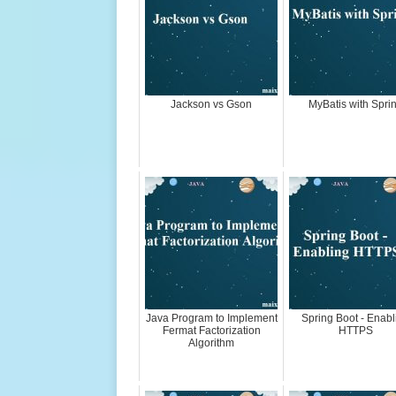
Jackson vs Gson
MyBatis with Spri
Java Program to Implement
Spring Boot - Enabl
Fermat Factorization
HTTPS
Algorithm