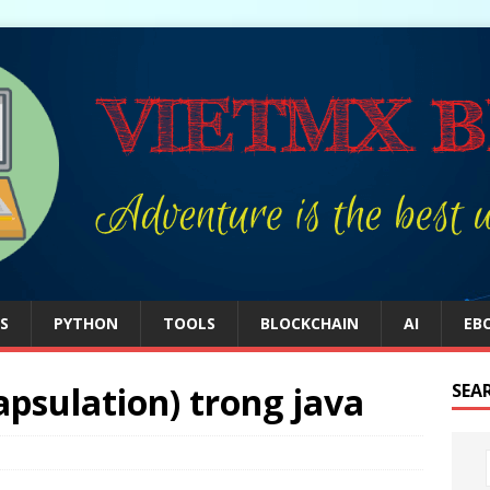
S
PYTHON
TOOLS
BLOCKCHAIN
AI
EB
apsulation) trong java
SEA