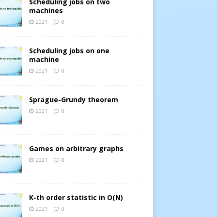
Scheduling jobs on two
machines
2021
0
Scheduling jobs on one
machine
2021
0
Sprague-Grundy theorem
2021
0
Games on arbitrary graphs
2021
0
K-th order statistic in O(N)
2021
0