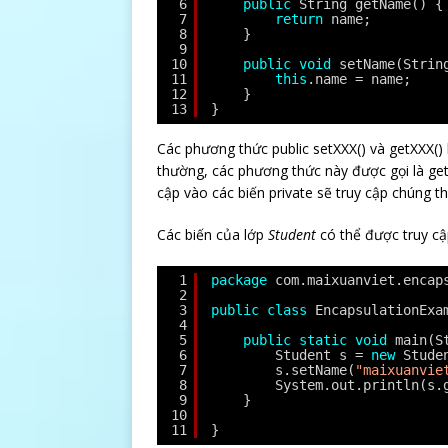
6
public
String getName() {
7
return
name;
8
}
9
10
public
void
setName(Strin
11
this
.name = name;
12
}
13
}
Các phương thức public setXXX() và getXXX() 
thường, các phương thức này được gọi là gett
cập vào các biến private sẽ truy cập chúng th
Các biến của lớp
Student
có thể được truy cậ
1
package
com.maixuanviet.encap
2
3
public
class
EncapsulationExa
4
5
public
static
void
main(S
6
Student s = 
new
Stude
7
s.setName(
"maixuanvie
8
System.out.println(s.
9
}
10
11
}