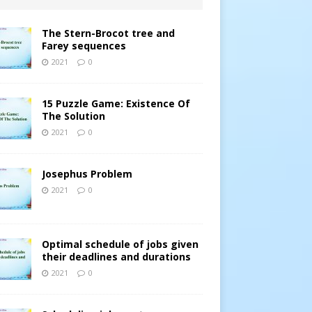
The Stern-Brocot tree and
Farey sequences
2021
0
15 Puzzle Game: Existence Of
The Solution
2021
0
Josephus Problem
2021
0
Optimal schedule of jobs given
their deadlines and durations
2021
0