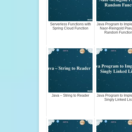
Serverless Functions with
Java Program to Impl
Spring Cloud Function
Naor-Reingold Pse
Random Functio
Java – String to Reader
Java Program to Impl
Singly Linked Lis