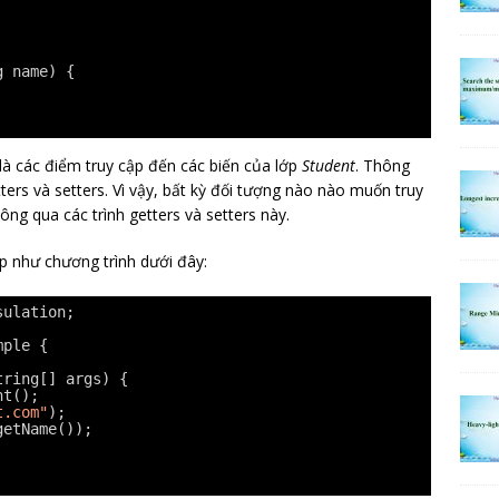
g name) {
là các điểm truy cập đến các biến của lớp
Student
. Thông
ers và setters. Vì vậy, bất kỳ đối tượng nào nào muốn truy
ông qua các trình getters và setters này.
p như chương trình dưới đây:
sulation;
mple {
tring[] args) {
nt();
t.com"
);
getName());