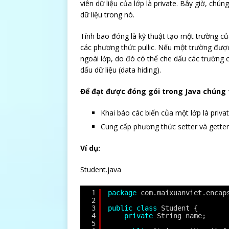
viên dữ liệu của lớp là private. Bây giờ, chún
dữ liệu trong nó.
Tính bao đóng là kỹ thuật tạo một trường củ
các phương thức pullic. Nếu một trường được
ngoài lớp, do đó có thể che dấu các trường c
dấu dữ liệu (data hiding).
Để đạt được đóng gói trong Java chúng 
Khai báo các biến của một lớp là privat
Cung cấp phương thức setter và getter l
Ví dụ:
Student.java
1
package
com.maixuanviet.encap
2
3
public
class
Student {
4
private
String name;
5