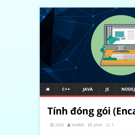
C++
JAVA
JS
NODEJ
Tính đóng gói (Enc
2020
VietMX
JAVA
1