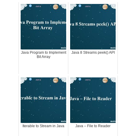
Java Program to Implement
Java 8 Streams peek() API
Bit Array
Iterable to Stream in Java
Java – File to Reader