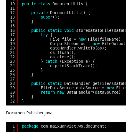
10
public
class
DocumentUtils {
11
12
private
DocumentUtils() {
13
super
();
14
}
15
16
public
static
void
storeDataToFile(DataHan
17
try
{
18
File file = 
new
File(fileName);
19
OutputStream os = 
new
FileOutputSt
20
dataHandler.writeTo(os);
21
os.flush();
22
os.close();
23
} 
catch
(Exception e) {
24
e.printStackTrace();
25
}
26
}
27
28
public
static
DataHandler getFileAsDataHan
29
FileDataSource dataSource = 
new
FileDa
30
return
new
DataHandler(dataSource);
31
}
32
}
DocumentPublisher.java
1
package
com.maixuanviet.ws.document;
2