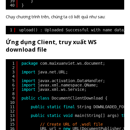
39
}
40
}
Chạy chương trình trên, chúng ta có kết quả như sau:
1
upload() : Uploaded Successful with name data/u
Ứng dụng Client, truy xuất WS
download file
1
package
com.maixuanviet.ws.document;
2
3
import
java.net.URL;
4
5
import
javax.activation.DataHandler;
6
import
javax.xml.namespace.QName;
7
import
javax.xml.ws.Service;
8
9
public
class
DocumentClientDownload {
10
11
public
static
final
String DOWNLOADED_FOLD
12
13
public
static
void
main(String[] args) 
thr
14
15
// Create URL of .wsdl file
16
URL url = 
new
URL(DocumentPublisher.WS