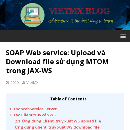
SOAP Web service: Upload và
Download file sử dụng MTOM
trong JAX-WS
2020
VietMX
Table of Contents
1. Tạo WebService Server
2. Tạo Client truy cập WS
2.1. Ứng dụng Client, truy xuất WS upload file
Ứng dụng Client, truy xuất WS download file