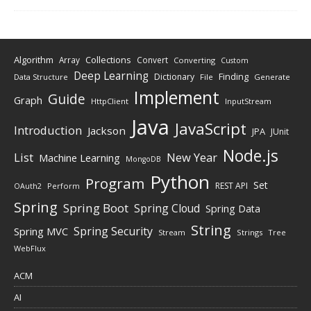
Algorithm
Collections
Array
Convert
Converting
Custom
Deep Learning
Finding
Dictionary
Data Structure
File
Generate
Implement
Guide
Graph
HttpClient
InputStream
Java
JavaScript
Introduction
Jackson
JPA
JUnit
Node.js
New Year
List
Machine Learning
MongoDB
Python
Program
Set
REST API
Perform
OAuth2
Spring
Spring Boot
Spring Cloud
Spring Data
String
Spring Security
Spring MVC
Stream
Strings
Tree
WebFlux
ACM
AI