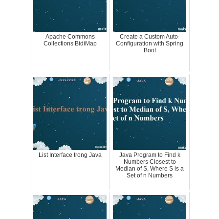
Apache Commons
Create a Custom Auto-
Collections BidiMap
Configuration with Spring
Boot
List Interface trong Java
Java Program to Find k
Numbers Closest to
Median of S, Where S is a
Set of n Numbers