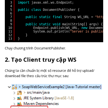
3
import
javax.xml.ws.Endpoint;
4
5
public
class
DocumentPublisher {
6
7
public
static
final
String WS_URL = 
"http:
8
9
public
static
void
main(String[] args) {
10
Endpoint.publish(WS_URL, 
new
DocumentS
11
System.out.println(
"Server is publishe
12
}
13
}
Chạy chương trình DocumentPublisher.
2. Tạo Client truy cập WS
Chúng ta cần chuẩn bị một số resource để hỗ trợ upload/
download file theo cấu trúc thư mục sau: