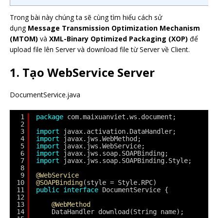
Trong bài này chúng ta sẽ cùng tìm hiểu cách sử
dụng
Message Transmission Optimization Mechanism
(MTOM)
và
XML-Binary Optimized Packaging (XOP)
để
upload file lên Server và download file từ Server về Client.
1. Tạo WebService Server
DocumentService.java
1
package
com.maixuanviet.ws.document;
2
3
import
javax.activation.DataHandler;
4
import
javax.jws.WebMethod;
5
import
javax.jws.WebService;
6
import
javax.jws.soap.SOAPBinding;
7
import
javax.jws.soap.SOAPBinding.Style;
8
9
@WebService
10
@SOAPBinding
(style = Style.RPC)
11
public
interface
DocumentService {
12
13
@WebMethod
14
DataHandler download(String name);