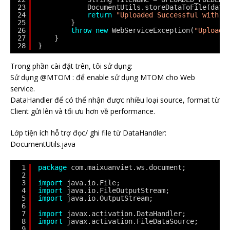
23
DocumentUtils.storeDataToFile(data
24
return
"Uploaded Successful with n
25
}
26
throw
new
WebServiceException(
"Upload 
27
}
28
}
Trong phần cài đặt trên, tôi sử dụng:
Sử dụng @MTOM : để enable sử dụng MTOM cho Web
service.
DataHandler để có thể nhận được nhiều loại source, format từ
Client gửi lên và tối ưu hơn về performance.
Lớp tiện ích hỗ trợ đọc/ ghi file từ DataHandler:
DocumentUtils.java
1
package
com.maixuanviet.ws.document;
2
3
import
java.io.File;
4
import
java.io.FileOutputStream;
5
import
java.io.OutputStream;
6
7
import
javax.activation.DataHandler;
8
import
javax.activation.FileDataSource;
9