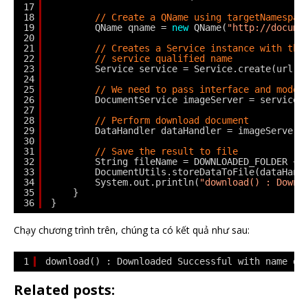
17
18
// Create a QName using targetNamespac
19
QName qname = 
new
QName(
"http://docume
20
21
// Creates a Service instance with the
22
// service qualified name
23
Service service = Service.create(url, 
24
25
// We need to pass interface and model
26
DocumentService imageServer = service.
27
28
// Perform download document
29
DataHandler dataHandler = imageServer.
30
31
// Save the result to file
32
String fileName = DOWNLOADED_FOLDER + 
33
DocumentUtils.storeDataToFile(dataHand
34
System.out.println(
"download() : Downl
35
}
36
}
Chạy chương trình trên, chúng ta có kết quả như sau:
1
download() : Downloaded Successful with name da
Related posts: