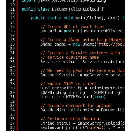
9
import
javax.xml.ws.soap.SOAPBinding;
10
11
public
class
DocumentClientUpload {
12
13
public
static
void
main(String[] args) 
thr
14
15
// Create URL of .wsdl file
16
URL url = 
new
URL(DocumentPublisher.WS
17
18
// Create a QName using targetNamespac
19
QName qname = 
new
QName(
"http://docume
20
21
// Creates a Service instance with the
22
// service qualified name
23
Service service = Service.create(url, 
24
25
// We need to pass interface and model
26
DocumentService imageServer = service.
27
28
// Enable MTOM in client
29
BindingProvider bp = (BindingProvider)
30
SOAPBinding binding = (SOAPBinding) bp
31
binding.setMTOMEnabled(
true
);
32
33
// Prepare document for upload
34
DataHandler dataHandler = DocumentUtil
35
36
// Perform upload document
37
String status = imageServer.upload(dat
38
System.out.println(
"upload() : "
+ sta