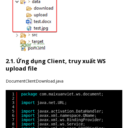
2.1. Ứng dụng Client, truy xuất WS
upload file
DocumentClientDownload.java
1
package
com.maixuanviet.ws.document;
2
3
import
java.net.URL;
4
5
import
javax.activation.DataHandler;
6
import
javax.xml.namespace.QName;
7
import
javax.xml.ws.BindingProvider;
8
import
javax.xml.ws.Service;