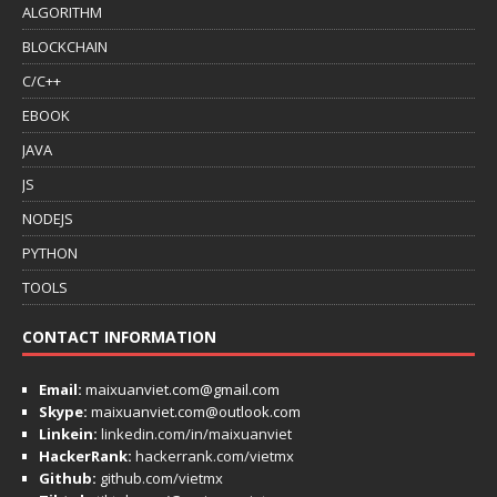
ALGORITHM
BLOCKCHAIN
C/C++
EBOOK
JAVA
JS
NODEJS
PYTHON
TOOLS
CONTACT INFORMATION
Email:
maixuanviet.com@gmail.com
Skype:
maixuanviet.com@outlook.com
Linkein:
linkedin.com/in/maixuanviet
HackerRank:
hackerrank.com/vietmx
Github:
github.com/vietmx