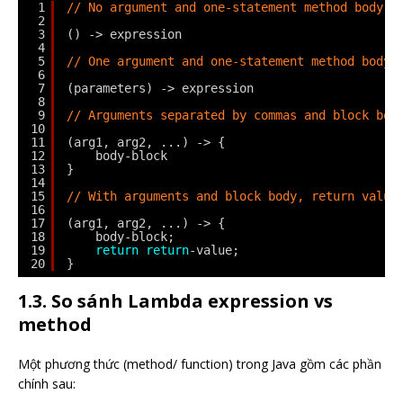
1
// No argument and one-statement method body
2
3
() -> expression
4
5
// One argument and one-statement method body
6
7
(parameters) -> expression 
8
9
// Arguments separated by commas and block bod
10
11
(arg1, arg2, ...) -> { 
12
body-block 
13
}
14
15
// With arguments and block body, return value
16
17
(arg1, arg2, ...) -> { 
18
body-block;
19
return
return
-value; 
20
} 
1.3. So sánh Lambda expression vs
method
Một phương thức (method/ function) trong Java gồm các phần
chính sau: