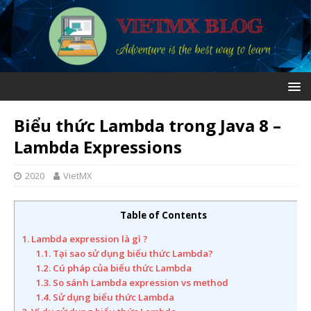
Biểu thức Lambda trong Java 8 –
Lambda Expressions
2020
VietMX
Table of Contents
1. Lambda expression là gì ?
1.1. Tại sao sử dụng biểu thức Lambda?
1.2. Cú pháp của biểu thức Lambda
1.3. So sánh Lambda expression vs method
1.4. Sử dụng biểu thức Lambda