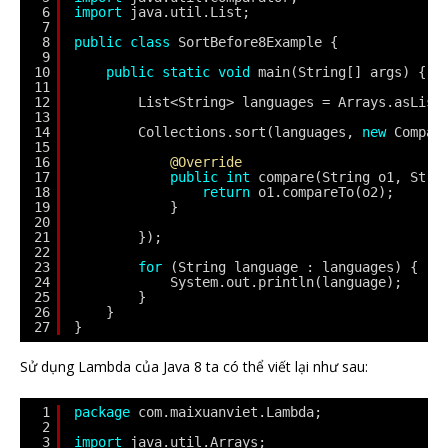
6
import
java.util.List;
7
8
public
class
SortBefore8Example {
9
10
public
static
void
main(String[] args) {
11
12
List<String> languages = Arrays.asList
13
14
Collections.sort(languages, 
new
Compar
15
16
@Override
17
public
int
compare(String o1, Stri
18
return
o1.compareTo(o2);
19
}
20
21
});
22
23
for
(String language : languages) {
24
System.out.println(language);
25
}
26
}
27
}
Sử dụng Lambda của Java 8 ta có thể viết lại như sau:
1
package
com.maixuanviet.Lambda;
2
3
import
java.util.Arrays;