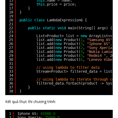
15
this
.name = name;
16
this
.price = price;
17
}
18
}
19
20
public
class
LambdaExpression6 {
21
22
public
static
void
main(String[] args) {
23
24
List<Product> list = 
new
ArrayList<>()
25
list.add(
new
Product(
1
, 
"Samsung A5"
, 
26
list.add(
new
Product(
3
, 
"Iphone 6S"
, 6
27
list.add(
new
Product(
2
, 
"Sony Xperia"
,
28
list.add(
new
Product(
4
, 
"Nokia Lumia"
,
29
list.add(
new
Product(
5
, 
"Redmi4 "
, 260
30
list.add(
new
Product(
6
, 
"Lenevo Vibe"
,
31
32
// using lambda to filter data
33
Stream<Product> filtered_data = list.s
34
35
// using lambda to iterate through col
36
filtered_data.forEach(product -> Syste
37
}
38
}
Kết quả thực thi chương trình:
1
Iphone 6S: 
65000.0
2
Sony Xperia: 
25000.0