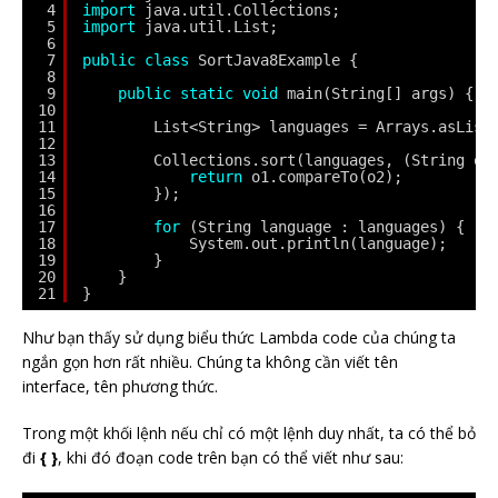
4
import
java.util.Collections;
5
import
java.util.List;
6
7
public
class
SortJava8Example {
8
9
public
static
void
main(String[] args) {
10
11
List<String> languages = Arrays.asList
12
13
Collections.sort(languages, (String o1
14
return
o1.compareTo(o2);
15
});
16
17
for
(String language : languages) {
18
System.out.println(language);
19
}
20
}
21
}
Như bạn thấy sử dụng biểu thức Lambda code của chúng ta
ngắn gọn hơn rất nhiều. Chúng ta không cần viết tên
interface, tên phương thức.
Trong một khối lệnh nếu chỉ có một lệnh duy nhất, ta có thể bỏ
đi
{ }
, khi đó đoạn code trên bạn có thể viết như sau: