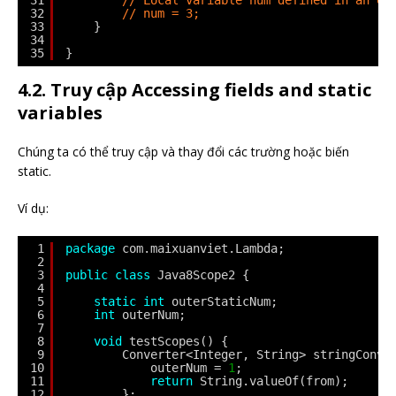
31
// Local variable num defined in an en
32
// num = 3;
33
}
34
35
}
4.2. Truy cập Accessing fields and static
variables
Chúng ta có thể truy cập và thay đổi các trường hoặc biến
static.
Ví dụ:
1
package
com.maixuanviet.Lambda;
2
3
public
class
Java8Scope2 {
4
5
static
int
outerStaticNum;
6
int
outerNum;
7
8
void
testScopes() {
9
Converter<Integer, String> stringConve
10
outerNum = 
1
;
11
return
String.valueOf(from);
12
};