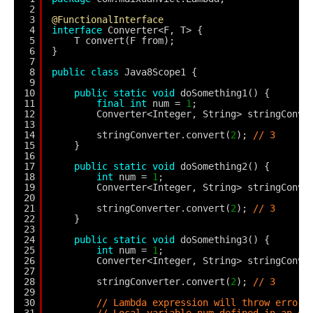
2
3
@FunctionalInterface
4
interface
Converter<F, T> {
5
T convert(F from);
6
}
7
8
public
class
Java8Scope1 {
9
10
public
static
void
doSomething1() {
11
final
int
num = 
1
;
12
Converter<Integer, String> stringConve
13
14
stringConverter.convert(
2
); 
// 3
15
}
16
17
public
static
void
doSomething2() {
18
int
num = 
1
;
19
Converter<Integer, String> stringConve
20
21
stringConverter.convert(
2
); 
// 3
22
}
23
24
public
static
void
doSomething3() {
25
int
num = 
1
;
26
Converter<Integer, String> stringConve
27
28
stringConverter.convert(
2
); 
// 3
29
30
// Lambda expression will throw error 