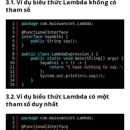
3.1. Ví dụ biểu thức Lambda không có
tham số
1
package
com.maixuanviet.Lambda;
2
3
@FunctionalInterface
4
interface
Sayable1 {
5
public
String say();
6
}
7
8
public
class
LambdaExpression_1 {
9
public
static
void
main(String[] args) {
10
Sayable1 s = () -> {
11
return
"I have nothing to say."
;
12
};
13
System.out.println(s.say());
14
}
15
}
3.2. Ví dụ biểu thức Lambda có một
tham số duy nhất
1
package
com.maixuanviet.Lambda;
2
3
@FunctionalInterface