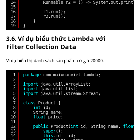
14
Runnable r2 = () -> System.out.println
15
16
r1.run();
17
r2.run();
18
}
19
}
3.6. Ví dụ biểu thức Lambda với
Filter Collection Data
Ví dụ hiển thị danh sách sản phẩm có giá 20000.
1
package
com.maixuanviet.lambda;
2
3
import
java.util.ArrayList;
4
import
java.util.List;
5
import
java.util.stream.Stream;
6
7
class
Product {
8
int
id;
9
String name;
10
float
price;
11
12
public
Product(
int
id, String name, 
float
13
super
();
14
this
.id = id;