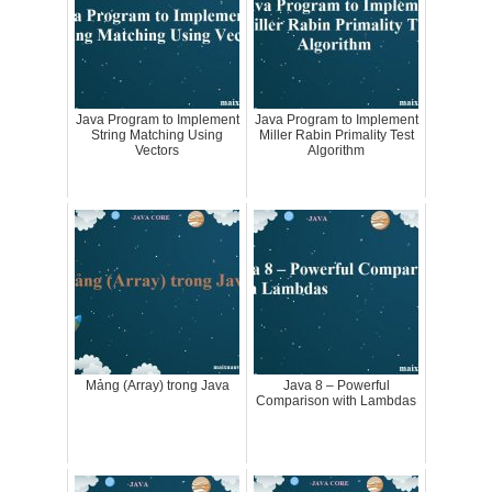
Java Program to Implement
Java Program to Implement
String Matching Using
Miller Rabin Primality Test
Vectors
Algorithm
Mảng (Array) trong Java
Java 8 – Powerful
Comparison with Lambdas