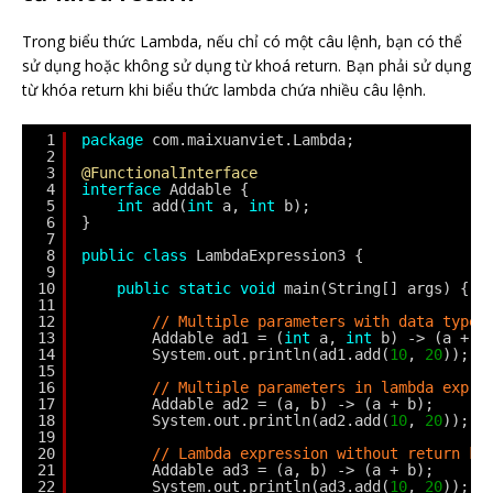
Trong biểu thức Lambda, nếu chỉ có một câu lệnh, bạn có thể
sử dụng hoặc không sử dụng từ khoá return. Bạn phải sử dụng
từ khóa return khi biểu thức lambda chứa nhiều câu lệnh.
1
package
com.maixuanviet.Lambda;
2
3
@FunctionalInterface
4
interface
Addable {
5
int
add(
int
a, 
int
b);
6
}
7
8
public
class
LambdaExpression3 {
9
10
public
static
void
main(String[] args) {
11
12
// Multiple parameters with data type 
13
Addable ad1 = (
int
a, 
int
b) -> (a + b
14
System.out.println(ad1.add(
10
, 
20
));
15
16
// Multiple parameters in lambda expre
17
Addable ad2 = (a, b) -> (a + b);
18
System.out.println(ad2.add(
10
, 
20
));
19
20
// Lambda expression without return ke
21
Addable ad3 = (a, b) -> (a + b);
22
System.out.println(ad3.add(
10
, 
20
));