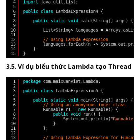
4
import
java.util.List;
5
6
public
class
LambdaExpression4 {
7
8
public
static
void
main(String[] args) {
9
10
List<String> languages = Arrays.asList
11
12
// Using Lambda expression
13
languages.forEach(n -> System.out.prin
14
}
15
}
3.5. Ví dụ biểu thức Lambda tạo Thread
1
package
com.maixuanviet.Lambda;
2
3
public
class
LambdaExpression5 {
4
5
public
static
void
main(String[] args) {
6
// Using an anonymous inner class
7
Runnable r1 = 
new
Runnable() {
8
public
void
run() {
9
System.out.println(
"Runnable 1
10
}
11
};
12
13
// Using Lambda Expression for Funcati