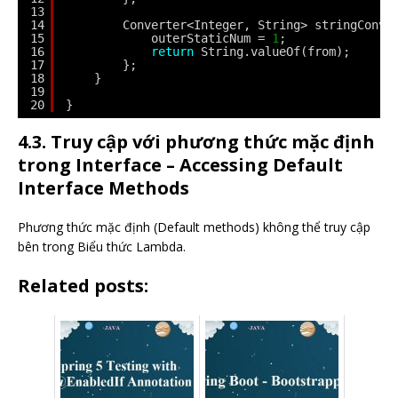
13
14
Converter<Integer, String> stringConve
15
outerStaticNum = 
1
;
16
return
String.valueOf(from);
17
};
18
}
19
20
}
4.3. Truy cập với phương thức mặc định
trong Interface – Accessing Default
Interface Methods
Phương thức mặc định (Default methods) không thể truy cập
bên trong Biểu thức Lambda.
Related posts: