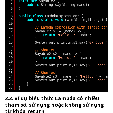
4
interface
Sayable2 {
5
public
String say(String name);
6
}
7
8
public
class
LambdaExpression2 {
9
public
static
void
main(String[] args) {
10
11
// Lambda expression with single param
12
Sayable2 s1 = (name) -> {
13
return
"Hello, "
+ name;
14
};
15
System.out.println(s1.say(
"GP Coder"
))
16
17
// Shorter
18
Sayable2 s2 = name -> {
19
return
"Hello, "
+ name;
20
};
21
System.out.println(s2.say(
"GP Coder"
))
22
23
// Shortest
24
Sayable2 s3 = name -> 
"Hello, "
+ name
25
System.out.println(s3.say(
"GP Coder"
))
26
}
27
}
3.3. Ví dụ biểu thức Lambda có nhiều
tham số, sử dụng hoặc không sử dụng
từ khóa return