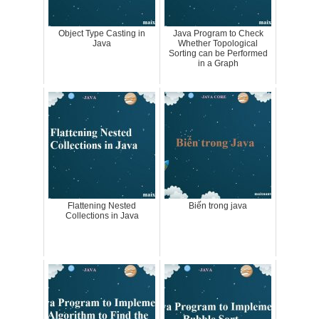
Object Type Casting in
Java Program to Check
Java
Whether Topological
Sorting can be Performed
in a Graph
Flattening Nested
Biến trong java
Collections in Java