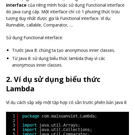
interface
của riêng mình hoặc sử dụng Functional interface
do Java cung cấp. Một interface chỉ có 1 phương thức trừu
tượng duy nhất được gọi là Functional interface. Ví dụ:
Runnable, callable, Comparator, …
Sử dụng Functional interface:
Trước Java 8: chúng ta tạo anonymous inner classes.
Từ Java 8: sử dụng biểu thức lambda thay vì các
anonymous inner classes.
2. Ví dụ sử dụng biểu thức
Lambda
Ví dụ cách sắp xếp một tập hợp có sẵn trước phiên bản Java 8
1
package
com.maixuanviet.Lambda;
2
3
import
java.util.Arrays;
4
import
java.util.Collections;
5
import
java.util.Comparator;