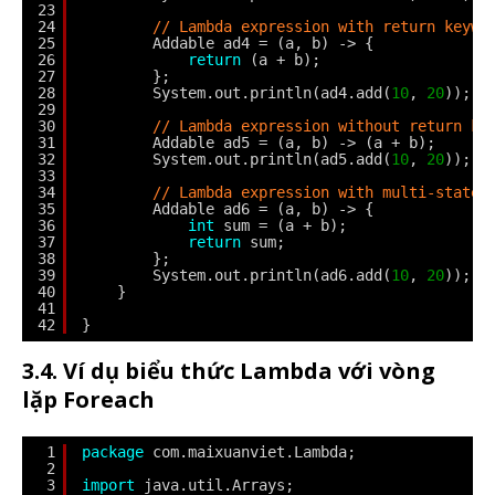
23
24
// Lambda expression with return keywo
25
Addable ad4 = (a, b) -> {
26
return
(a + b);
27
};
28
System.out.println(ad4.add(
10
, 
20
));
29
30
// Lambda expression without return ke
31
Addable ad5 = (a, b) -> (a + b);
32
System.out.println(ad5.add(
10
, 
20
));
33
34
// Lambda expression with multi-statem
35
Addable ad6 = (a, b) -> {
36
int
sum = (a + b);
37
return
sum;
38
};
39
System.out.println(ad6.add(
10
, 
20
));
40
}
41
42
}
3.4. Ví dụ biểu thức Lambda với vòng
lặp Foreach
1
package
com.maixuanviet.Lambda;
2
3
import
java.util.Arrays;