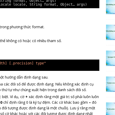
String format, Object… args)
Locale locale, String format, Object… args)
 trong phương thức format.
 thể không có hoặc có nhiều tham số.
dth] [.precision] type"
 một hướng dẫn định dạng sau.
của các đối số để được định dạng. Nếu không xác định cụ
o thứ tự như chúng xuất hiện trong danh sách đối số.
biệt. Ví dụ, cờ
+
xác định rằng một giá trị số phải luôn luôn
ờ
0
chỉ định rằng 0 là ký tự đệm. Các cờ khác bao gồm
–
đó
u đối tượng được định dạng là một chuỗi). Lưu ý rằng một
 số cờ khác hoặc với các đối tượng được định dạng nhất