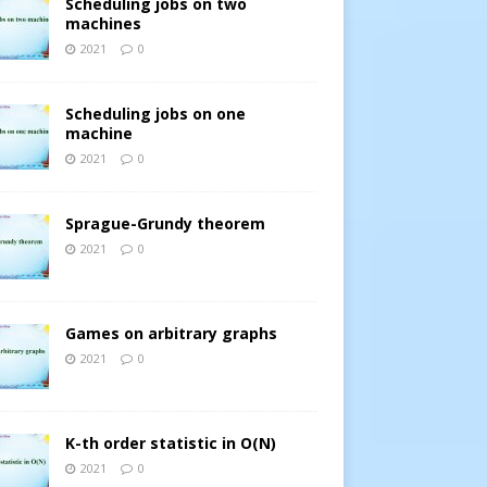
Scheduling jobs on two
machines
2021
0
Scheduling jobs on one
machine
2021
0
Sprague-Grundy theorem
2021
0
Games on arbitrary graphs
2021
0
K-th order statistic in O(N)
2021
0