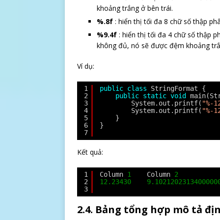
khoảng trắng ở bên trái.
%.8f
: hiển thị tối đa 8 chữ số thập ph
%9.4f
: hiển thị tối đa 4 chữ số thập 
không đủ, nó sẽ được đệm khoảng trắ
Ví dụ:
1
public
class
StringFormat {
2
public
static
void
main(St
3
System.out.printf(
"%-1
4
System.out.printf(
"%-1
5
}
6
}
7
Kết quả:
1
Column 
1
Column 
2
2
12.23430
9.1021202313400000
3
2.4. Bảng tổng hợp mô tả đị