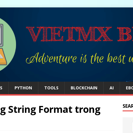
S
PYTHON
TOOLS
BLOCKCHAIN
AI
EB
 String Format trong
SEA