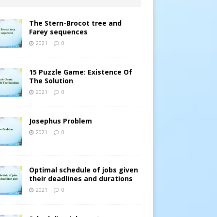
The Stern-Brocot tree and
Farey sequences
2021
0
15 Puzzle Game: Existence Of
The Solution
2021
0
Josephus Problem
2021
0
Optimal schedule of jobs given
their deadlines and durations
2021
0