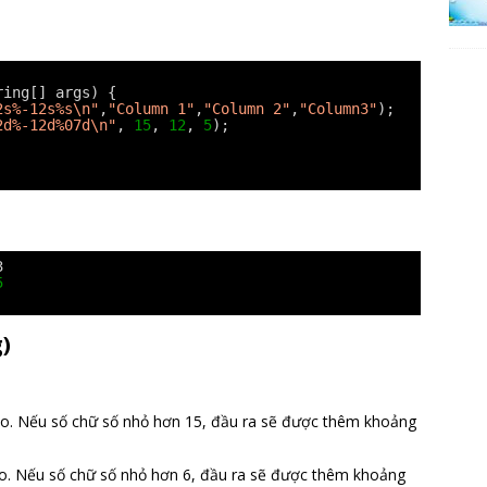
ring[] args) {
2s%-12s%s\n"
,
"Column 1"
,
"Column 2"
,
"Column3"
);
2d%-12d%07d\n"
, 
15
, 
12
, 
5
);
3
5
)
ào. Nếu số chữ số nhỏ hơn 15, đầu ra sẽ được thêm khoảng
ào. Nếu số chữ số nhỏ hơn 6, đầu ra sẽ được thêm khoảng