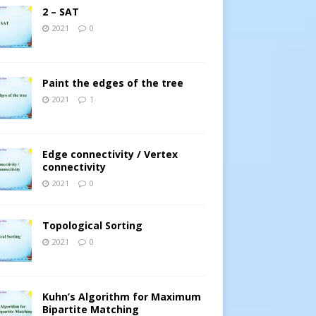
2 – SAT
2021
0
Paint the edges of the tree
2021
1
Edge connectivity / Vertex
connectivity
2021
0
Topological Sorting
2021
0
Kuhn’s Algorithm for Maximum
Bipartite Matching