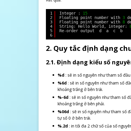
1
Integer : 
15
2
Floating point number with 
3
d
3
Floating point number with 
8
d
4
String: Hello World, integer: 
5
Re-order output  d  a  c  b 
6
2. Quy tắc định dạng ch
2.1.
Định dạng kiểu số nguyê
%d
: sẽ in số nguyên như tham số đầu
%6d
: sẽ in số nguyên như tham số đầ
khoảng trắng ở bên trái.
%-6d
: sẽ in số nguyên như tham số đ
khoảng trắng ở bên phải.
%06d
: sẽ in số nguyên như tham số đ
tự số 0 ở bên trái.
%.2d
: in tối đa 2 chữ số của số nguyê