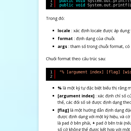
1
public
void
System.out.printf(
2
public
void
System.out.printf(
Trong đó:
locale
: xác định locale được áp dụng
format
: định dạng của chuỗi.
args
: tham số trong chuỗi format, có
Chuối format theo cấu trúc sau:
1
"% [argument index] [flag] [wi
2
%
là một ký tự đặc biệt biểu thị rằng
[argument index]
: xác định chỉ số 
thể, các đối số sẽ được định dạng the
[flag]
là một hướng dẫn định dạng đặc 
được định dạng với một ký hiệu, và c
là pad ở bên phải,
+
pad ở bên trái (nế
số cờ không thể được kết hợp với một