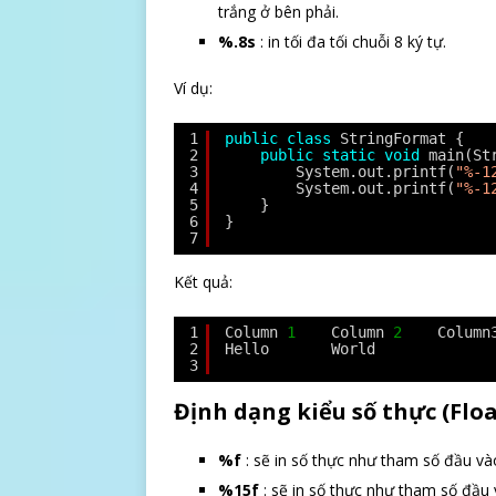
trắng ở bên phải.
%.8s
: in tối đa tối chuỗi 8 ký tự.
Ví dụ:
1
public
class
StringFormat {
2
public
static
void
main(St
3
System.out.printf(
"%-1
4
System.out.printf(
"%-1
5
}
6
}
7
Kết quả:
1
Column 
1
Column 
2
Column
2
Hello       World
3
Định dạng kiểu số thực (Floa
%f
: sẽ in số thực như tham số đầu và
%15f
: sẽ in số thực như tham số đầu