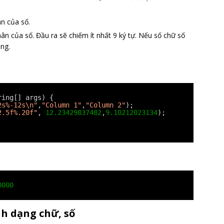
ân của số.
phân của số. Đầu ra sẽ chiếm ít nhất 9 ký tự. Nếu số chữ số
ng.
ring[] args) {
2s%-12s\n"
,
"Column 1"
,
"Column 2"
);
2.5f%.20f"
, 
12.23429837482
,
9.10212023134
);
0000
nh dạng chữ, số