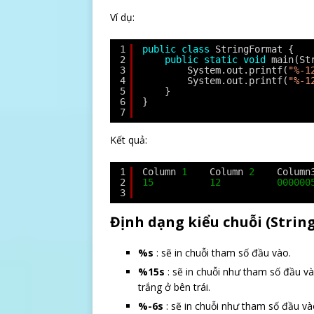
Ví dụ:
1
public
class
StringFormat {
2
public
static
void
main(St
3
System.out.printf(
"%-1
4
System.out.printf(
"%-1
5
}
6
}
7
Kết quả:
1
Column 
1
Column 
2
Column
2
15
12
000000
3
Định dạng kiểu chuỗi (String
%s
: sẽ in chuỗi tham số đầu vào.
%15s
: sẽ in chuỗi như tham số đầu v
trắng ở bên trái.
%-6s
: sẽ in chuỗi như tham số đầu v