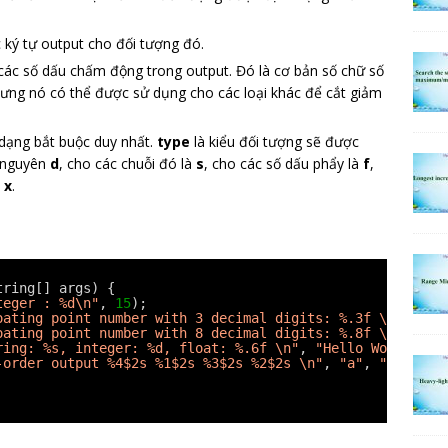
c ký tự output cho đối tượng đó.
các số dấu chấm động trong output. Đó là cơ bản số chữ số
hưng nó có thể được sử dụng cho các loại khác để cắt giảm
dạng bắt buộc duy nhất.
type
là kiểu đối tượng sẽ được
ố nguyên
d
, cho các chuỗi đó là
s
, cho các số dấu phẩy là
f
,
à
x
.
tring[] args) {
teger : %d\n"
, 
15
);
oating point number with 3 decimal digits: %.3f \n"
, 
1.2
oating point number with 8 decimal digits: %.8f \n"
, 
1.2
ring: %s, integer: %d, float: %.6f \n"
, 
"Hello World"
, 
8
-order output %4$2s %1$2s %3$2s %2$2s \n"
, 
"a"
, 
"b"
, 
"c"