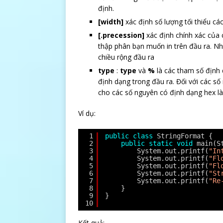
định.
[width]
xác định số lượng tối thiểu cá
[.precession]
xác định chính xác của 
thập phân bạn muốn in trên đầu ra. N
chiều rộng đầu ra
type
:
type
và
%
là các tham số định 
định dạng trong đầu ra. Đối với các s
cho các số nguyên có định dạng hex l
Ví dụ:
1
public
class
StringFormat {
2
public
static
void
main(S
3
System.out.printf(
"In
4
System.out.printf(
"Fl
5
System.out.printf(
"Fl
6
System.out.printf(
"St
7
System.out.printf(
"Re
8
}
9
}
10
Kết quả: