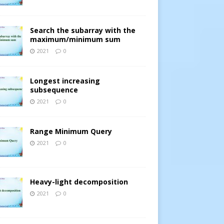
Search the subarray with the
maximum/minimum sum
2021
0
Longest increasing
subsequence
2021
0
Range Minimum Query
2021
0
1312939123
);
1312939123
);
9
, 
9.231435
);
Heavy-light decomposition
, 
"d"
);
2021
0