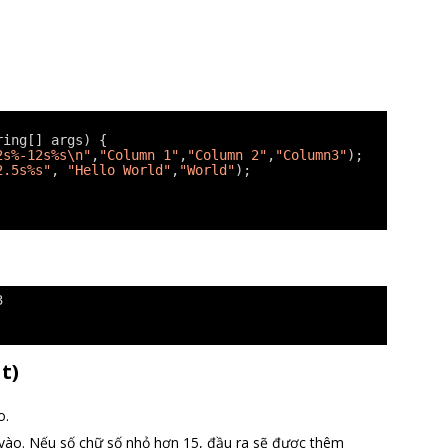
ring[] args) {
2s%-12s%s\n"
,
"Column 1"
,
"Column 2"
,
"Column3"
);
2.5s%s"
, 
"Hello World"
,
"World"
);
3
t)
o.
 vào. Nếu số chữ số nhỏ hơn 15, đầu ra sẽ được thêm