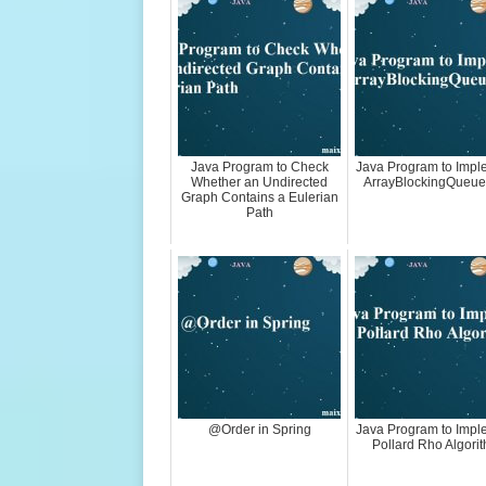
Java Program to Check
Java Program to Impl
Whether an Undirected
ArrayBlockingQueue
Graph Contains a Eulerian
Path
@Order in Spring
Java Program to Impl
Pollard Rho Algori