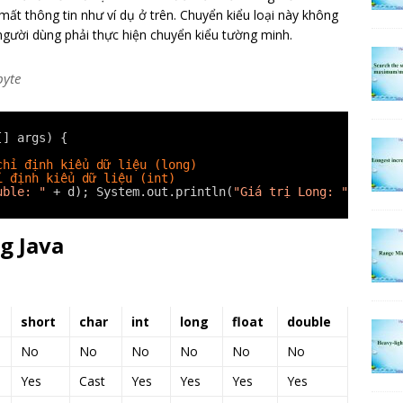
mất thông tin như ví dụ ở trên. Chuyển kiểu loại này không
 người dùng phải thực hiện chuyển kiểu tường minh.
byte
[] args) {
chỉ định kiểu dữ liệu (long)
ỉ định kiểu dữ liệu (int)
uble: "
+ d); System.out.println(
"Giá trị Long: "
+ l); 
g Java
short
char
int
long
float
double
No
No
No
No
No
No
Yes
Cast
Yes
Yes
Yes
Yes