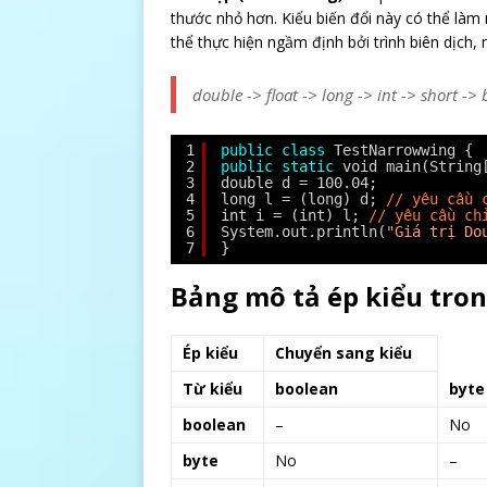
thước nhỏ hơn. Kiểu biến đổi này có thể làm 
thể thực hiện ngầm định bởi trình biên dịch,
double -> float -> long -> int -> short -> 
1
public
class
TestNarrowwing {
2
public
static
void main(String
3
double d = 100.04;
4
long l = (long) d; 
// yêu cầu 
5
int i = (int) l; 
// yêu cầu ch
6
System.out.println(
"Giá trị Do
7
}
Bảng mô tả ép kiểu tron
Ép kiểu
Chuyển sang kiểu
Từ kiểu
boolean
byte
boolean
–
No
byte
No
–