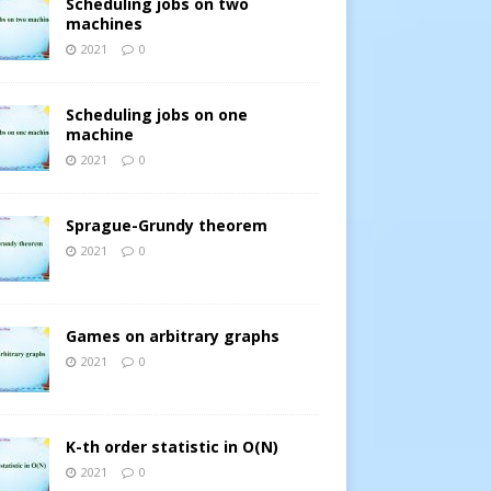
Scheduling jobs on two
machines
2021
0
Scheduling jobs on one
machine
2021
0
Sprague-Grundy theorem
2021
0
Games on arbitrary graphs
2021
0
K-th order statistic in O(N)
2021
0