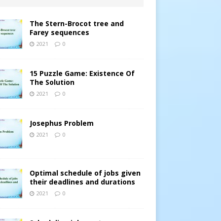
The Stern-Brocot tree and
Farey sequences
2021
0
15 Puzzle Game: Existence Of
The Solution
2021
0
Josephus Problem
2021
0
Optimal schedule of jobs given
their deadlines and durations
2021
0