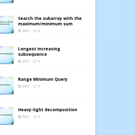
Search the subarray with the
maximum/minimum sum
2021
0
Longest increasing
subsequence
2021
0
System.out.println(
"Giá trị Int: "
+ i); }
Range Minimum Query
2021
0
Heavy-light decomposition
2021
0