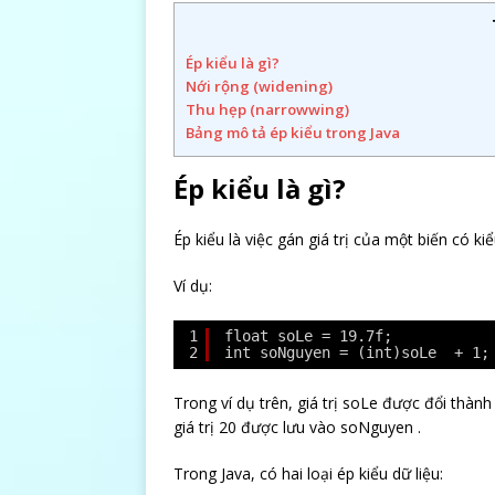
Ép kiểu là gì?
Nới rộng (widening)
Thu hẹp (narrowwing)
Bảng mô tả ép kiểu trong Java
Ép kiểu là gì?
Ép kiểu là việc gán giá trị của một biến có ki
Ví dụ:
1
float soLe = 19.7f;
2
int soNguyen = (int)soLe  + 1;
Trong ví dụ trên, giá trị soLe được đổi thành
giá trị 20 được lưu vào soNguyen .
Trong Java, có hai loại ép kiểu dữ liệu: