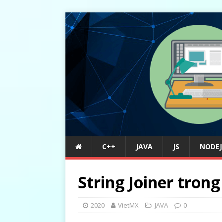
C++
JAVA
JS
NODEJ
String Joiner trong
2020
VietMX
JAVA
0