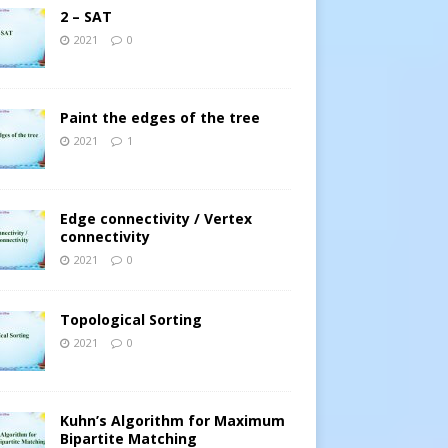
2 – SAT
2021
0
Paint the edges of the tree
2021
1
Edge connectivity / Vertex
connectivity
2021
0
Topological Sorting
2021
0
Kuhn’s Algorithm for Maximum
Bipartite Matching