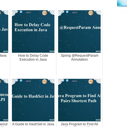
 Java
How to Delay Code
Spring @RequestParam
Execution in Java
Annotation
meout
A Guide to HashSet in Java
Java Program to Find All