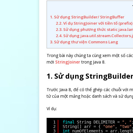
1. Sử dụng StringBuilder/ StringBuffer
2.2. Ví dụ StringJoiner với tiền tố (prefix)
2.3. Sử dụng phương thức static java.lan
2.4. Sử dụng java.util.stream.Collectors.
3. Sử dụng thư viện Commons Lang
Trong bài này chúng ta cùng xem một số cách 
mới
StringJoiner
trong Java 8.
1. Sử dụng StringBuilder
Trước Java 8, để có thể ghép các chuỗi với 
tử của một mảng hoặc danh sách và sử dụng S
Ví dụ:
1
final
String DELIMITER = 
", "
2
String[] arr = { 
"one"
, 
"two"
3
int
numOfElements = arr.lengt