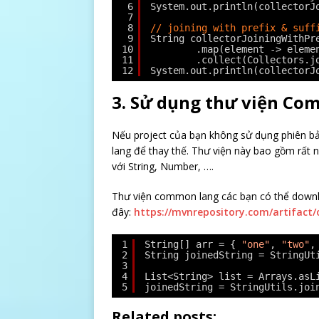
6
System.out.println(collectorJ
7
8
// joining with prefix & suff
9
String collectorJoiningWithPr
10
.map(element -> eleme
11
.collect(Collectors.j
12
System.out.println(collectorJ
3. Sử dụng thư viện Co
Nếu project của bạn không sử dụng phiên bả
lang để thay thế. Thư viện này bao gồm rất n
với String, Number, ….
Thư viện common lang các bạn có thể downl
đây:
https://mvnrepository.com/artifac
1
String[] arr = { 
"one"
, 
"two"
,
2
String joinedString = StringUt
3
4
List<String> list = Arrays.asL
5
joinedString = StringUtils.joi
Related posts: