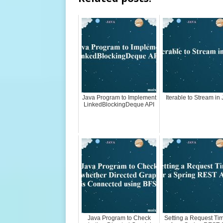
Java Program to Implement
Iterable to Stream in
LinkedBlockingDeque API
Java Program to Check
Setting a Request Ti