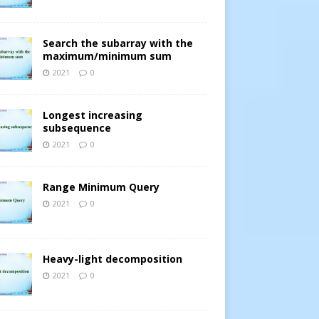
Search the subarray with the
maximum/minimum sum
2021
0
Longest increasing
subsequence
2021
0
Range Minimum Query
2021
0
Heavy-light decomposition
2021
0