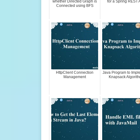
whether Directed Graph is
for a Spring REST 
Connected using BFS
HttpClient Connection
Java Program to Impl
Management
Knapsack Algorit