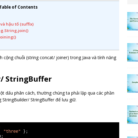
Table of Contents
 và hậu tố (suffix)
g.String.join()
joining()
cộng chuỗi (string concat/ joiner) trong Java và tính năng
/ StringBuffer
một dấu phân cách, thường chúng ta phải lặp qua các phần
tringBuilder/ StringBuffer để lưu giữ.
;
, 
"three"
};
h;