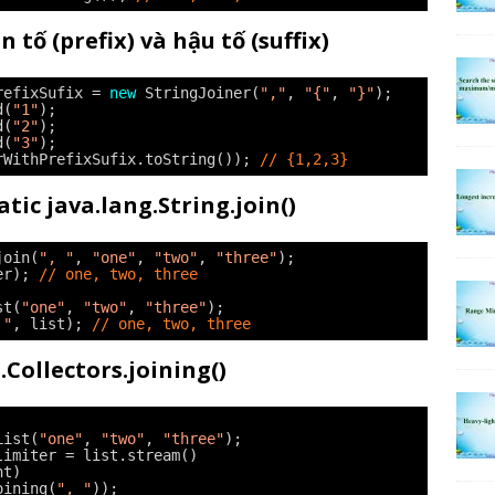
n tố (prefix) và hậu tố (suffix)
refixSufix = 
new
StringJoiner(
","
, 
"{"
, 
"}"
);
d(
"1"
);
d(
"2"
);
d(
"3"
);
rWithPrefixSufix.toString()); 
// {1,2,3}
tic java.lang.String.join()
join(
", "
, 
"one"
, 
"two"
, 
"three"
);
er); 
// one, two, three
st(
"one"
, 
"two"
, 
"three"
);
 "
, list); 
// one, two, three
.Collectors.joining()
List(
"one"
, 
"two"
, 
"three"
);
limiter = list.stream()
nt)
oining(
", "
));