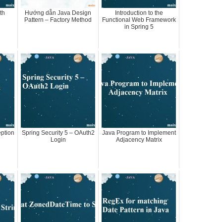
th
Hướng dẫn Java Design
Introduction to the
Pattern – Factory Method
Functional Web Framework
in Spring 5
ption
Spring Security 5 – OAuth2
Java Program to Implement
Login
Adjacency Matrix