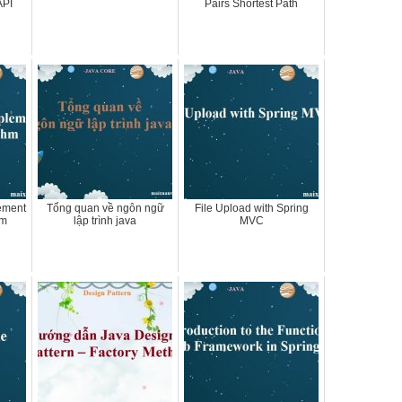
API
Pairs Shortest Path
ement
Tổng quan về ngôn ngữ
File Upload with Spring
hm
lập trình java
MVC