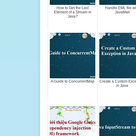
How to Get the Last
Handle EML file wi
Element of a Stream in
JavaMail
Java?
A Guide to ConcurrentMap
Create a Custom Exce
in Java