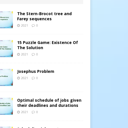
The Stern-Brocot tree and
Farey sequences
2021
0
15 Puzzle Game: Existence Of
The Solution
2021
0
Josephus Problem
2021
0
Optimal schedule of jobs given
their deadlines and durations
2021
0