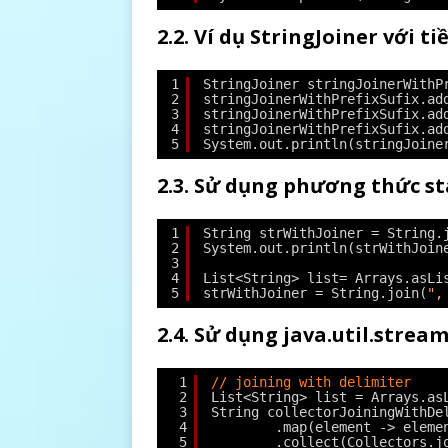
2.2. Ví dụ StringJoiner với tiề
1
StringJoiner stringJoinerWithP
2
stringJoinerWithPrefixSufix.ad
3
stringJoinerWithPrefixSufix.ad
4
stringJoinerWithPrefixSufix.ad
5
System.out.println(stringJoine
2.3. Sử dụng phương thức sta
1
String strWithJoiner = String.
2
System.out.println(strWithJoin
3
4
List<String> list= Arrays.asLi
5
strWithJoiner = String.join(
",
2.4. Sử dụng java.util.stream
1
// joining with delimiter
2
List<String> list = Arrays.as
3
String collectorJoiningWithDe
4
.map(element -> eleme
5
.collect(Collectors.j