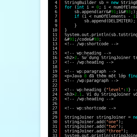
4
StringBuilder sb = 
new
String
5
for
(
int
i = 
0
; i < numOfElem
6
sb.append(arr&#
91
;i&#
93
;)
7
if
(i < numOfElements - 
1
8
sb.append(DELIMITER);
9
}
10
}
11
System.out.println(sb.toStrin
12
&#
91
;/code&#
93
;
13
<!-- /wp:shortcode -->
14
15
<!-- wp:heading -->
16
<h2>
2
. Sử dụng StringJoiner t
17
<!-- /wp:heading -->
18
19
<!-- wp:paragraph -->
20
<p>Java 
8
đã thêm một lớp 
fin
21
<!-- /wp:paragraph -->
22
23
<!-- wp:heading {
"level"
:
3
} -
24
<h3>
2.1
. Ví dụ StringJoiner v
25
<!-- /wp:heading -->
26
27
<!-- wp:shortcode -->
28
29
StringJoiner stringJoiner = 
n
30
stringJoiner.add(
"one"
);
31
stringJoiner.add(
"two"
);
32
stringJoiner.add(
"three"
);
33
System.out.println(stringJoin