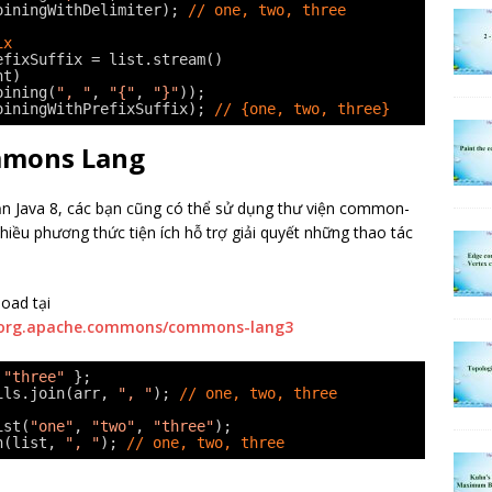
oiningWithDelimiter); 
// one, two, three
ix
efixSuffix = list.stream()
nt)
oining(
", "
, 
"{"
, 
"}"
));
oiningWithPrefixSuffix); 
// {one, two, three}
mmons Lang
n Java 8, các bạn cũng có thể sử dụng thư viện common-
hiều phương thức tiện ích hỗ trợ giải quyết những thao tác
oad tại
t/org.apache.commons/commons-lang3
 
"three"
};
ils.join(arr, 
", "
); 
// one, two, three
ist(
"one"
, 
"two"
, 
"three"
);
n(list, 
", "
); 
// one, two, three