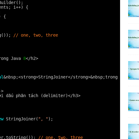
Builder();
ents; i++) {
;
) {
g()); 
// one, two, three
rong Java 
8
</h2>
al
&nbsp;<strong>StringJoiner</strong>&nbsp;trong gói&nbs
->
ới dấu phân tách (delimiter)</h3>
ew
StringJoiner(
", "
);
er.toString()); 
// one, two, three