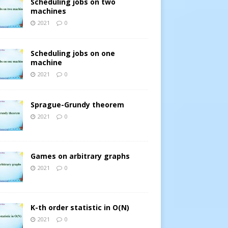
Scheduling jobs on two
machines
2021
0
Scheduling jobs on one
machine
2021
0
Sprague-Grundy theorem
2021
0
p;<strong>java.util</strong>. Nó được sử dụng để xây dựn
Games on arbitrary graphs
2021
0
K-th order statistic in O(N)
2021
0