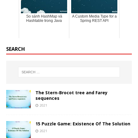
So sánh HashMap và
A Custom Media Type for a
Hashtable trong Java
Spring REST API
SEARCH
The Stern-Brocot tree and Farey
sequences
2021
15 Puzzle Game: Existence Of The Solution
2021