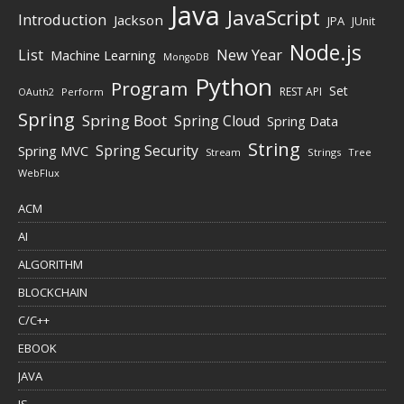
Java
JavaScript
Introduction
Jackson
JPA
JUnit
Node.js
New Year
List
Machine Learning
MongoDB
Python
Program
Set
REST API
Perform
OAuth2
Spring
Spring Boot
Spring Cloud
Spring Data
String
Spring Security
Spring MVC
Stream
Strings
Tree
WebFlux
ACM
AI
ALGORITHM
BLOCKCHAIN
C/C++
EBOOK
JAVA
JS