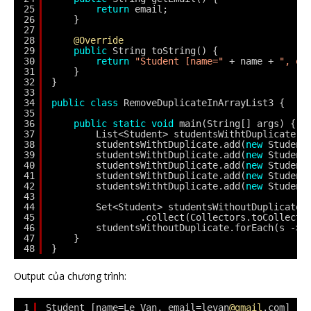
25
return
email;
26
}
27
28
@Override
29
public
String toString() {
30
return
"Student [name="
+ name + 
", em
31
}
32
}
33
34
public
class
RemoveDuplicateInArrayList3 {
35
36
public
static
void
main(String[] args) {
37
List<Student> studentsWithtDuplicate =
38
studentsWithtDuplicate.add(
new
Student
39
studentsWithtDuplicate.add(
new
Student
40
studentsWithtDuplicate.add(
new
Student
41
studentsWithtDuplicate.add(
new
Student
42
studentsWithtDuplicate.add(
new
Student
43
44
Set<Student> studentsWithoutDuplicate 
45
.collect(Collectors.toCollecti
46
studentsWithoutDuplicate.forEach(s -> 
47
}
48
}
Output của chương trình:
1
Student [name=Le Van, email=levan
@gmail
.com]