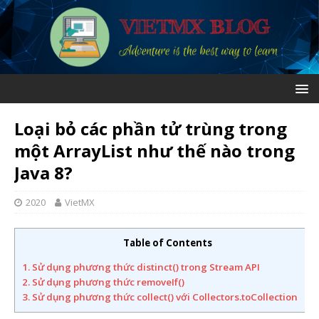
Loại bỏ các phần tử trùng trong
một ArrayList như thế nào trong
Java 8?
2020
VietMX
Table of Contents
1. Sử dụng phương thức distinct() trong Stream API
2. Sử dụng phương thức removeIf()
3. Sử dụng phương thức collect() với Collectors.toCollection