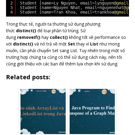
2
Student [name=Ly Nguyen, email=lynguyen
@gmail
.c
3
Student [name=Nguyen Nhat, email=nguyennhat
@gma
4
Student [name=Tran Khoa, email=trankhoa
@gmail
.c
Trong thực tế, người ta thường sử dụng phương
thức
distinct()
để loại phần tử trùng. Sử
dụng
removeIf()
hay
collect()
không tốt về performance so
với
distinct()
và nó trả về một
Set
thay vì
List
như mong
muốn, cần phải chuyển Set sang List. Tuy nhiên trong một số
trường hợp chúng ta cũng có thể sử dụng cách này, nên tôi
cũng giới thiệu với các bạn để thêm lựa chọn khi sử dụng.
Related posts: