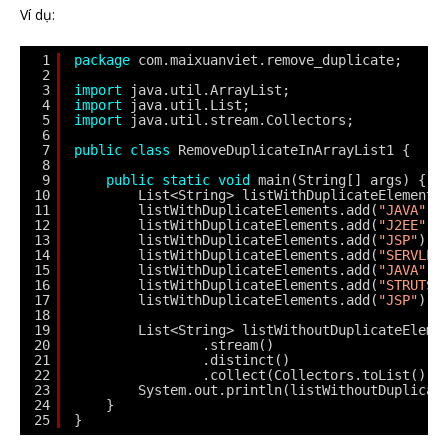
Ví dụ:
1
package
com.maixuanviet.remove_duplicate;
2
3
import
java.util.ArrayList;
4
import
java.util.List;
5
import
java.util.stream.Collectors;
6
7
public
class
RemoveDuplicateInArrayList1 {
8
9
public
static
void
main(String[] args) {
10
List<String> listWithDuplicateElements
11
listWithDuplicateElements.add(
"JAVA"
);
12
listWithDuplicateElements.add(
"J2EE"
);
13
listWithDuplicateElements.add(
"JSP"
);
14
listWithDuplicateElements.add(
"SERVLET
15
listWithDuplicateElements.add(
"JAVA"
);
16
listWithDuplicateElements.add(
"STRUTS"
17
listWithDuplicateElements.add(
"JSP"
);
18
19
List<String> listWithoutDuplicateEleme
20
.stream()
21
.distinct() 
22
.collect(Collectors.toList());
23
System.out.println(listWithoutDuplicat
24
}
25
}