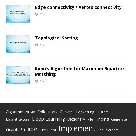
Edge connectivity / Vertex connectivity
2021
Topological Sorting
2021
Kuhn’s Algorithm for Maximum Bipartite
Matching
2021
Algorithm
Collections
Array
Convert
Converting
Custom
Deep Learning
Finding
Dictionary
Data Structure
File
Generate
Implement
Guide
Graph
HttpClient
InputStream