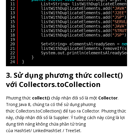
11
List<String> listWithDuplicateElements
12
listWithDuplicateElements.add(
"JAVA"
);
13
listWithDuplicateElements.add(
"J2EE"
);
14
listWithDuplicateElements.add(
"JSP"
);
15
listWithDuplicateElements.add(
"SERVLET
16
listWithDuplicateElements.add(
"JAVA"
);
17
listWithDuplicateElements.add(
"STRUTS"
18
listWithDuplicateElements.add(
"JSP"
);
19
20
Set<String> elementsAlreadySeen = 
new
21
listWithDuplicateElements.removeIf(s -
22
System.out.println(elementsAlreadySeen
23
}
24
}
3. Sử dụng phương thức collect()
với Collectors.toCollection
Phương thức
collect()
chấp nhận đối số là một
Collector
.
Trong Java 8, chúng ta có thể sử dụng phương
thức Collectors.toCollection() để tạo ra Collector. Phương thức
này, chấp nhận đối số là Supplier. Ý tưởng cách này cũng là lợi
dụng tính năng không chứa phần tử trùng
của HashSet/ LinkedHashSet / TreeSet.