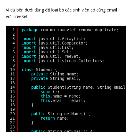
Ví dụ bên dưới dùng để loại bỏ các sinh viên có cùng email
với TreeSet.
1
package
com.maixuanviet.remove_duplicate;
2
3
import
java.util.ArrayList;
4
import
java.util.Comparator;
5
import
java.util.List;
6
import
java.util.Set;
7
import
java.util.TreeSet;
8
import
java.util.stream.Collectors;
9
10
class
Student {
11
private
String name;
12
private
String email;
13
14
public
Student(String name, String email) 
15
super
();
16
this
.name = name;
17
this
.email = email;
18
}
19
20
public
String getName() {
21
return
name;
22
}
23
24
public
String getEmail() {