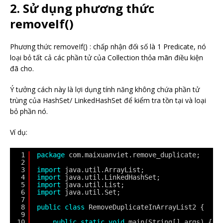
2. Sử dụng phương thức
removeIf()
Phương thức removeIf() : chấp nhận đối số là 1 Predicate, nó
loại bỏ tất cả các phần tử của Collection thỏa mãn điều kiện
đã cho.
Ý tưởng cách này là lợi dụng tính năng không chứa phần tử
trùng của HashSet/ LinkedHashSet để kiểm tra tồn tại và loại
bỏ phần nó.
Ví dụ:
1
package
com.maixuanviet.remove_duplicate;
2
3
import
java.util.ArrayList;
4
import
java.util.LinkedHashSet;
5
import
java.util.List;
6
import
java.util.Set;
7
8
public
class
RemoveDuplicateInArrayList2 {
9
10
public
static
void
main(String[] args) {