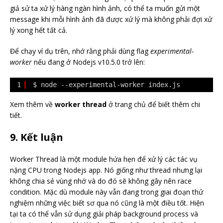
giả sử ta xử lý hàng ngàn hình ảnh, có thể ta muốn gửi một
message khi mỗi hình ảnh đã được xử lý mà không phải đợi xử
lý xong hết tất cả.
Để chạy ví dụ trên, nhớ rằng phải dùng flag
experimental-
worker
nếu đang ở Nodejs v10.5.0 trở lên:
1
$ node --experimental-worker index.js
Xem thêm về
worker thread
ở trang chủ để biết thêm chi
tiết.
9. Kết luận
Worker Thread là một module hứa hẹn để xử lý các tác vụ
nặng CPU trong Nodejs app. Nó giống như thread nhưng lại
không chia sẻ vùng nhớ và do đó sẽ không gây nên race
condition. Mặc dù module này vẫn đang trong giai đoạn thử
nghiệm những việc biết sơ qua nó cũng là một điều tốt. Hiện
tại ta có thể vẫn sử dụng giải pháp background process và