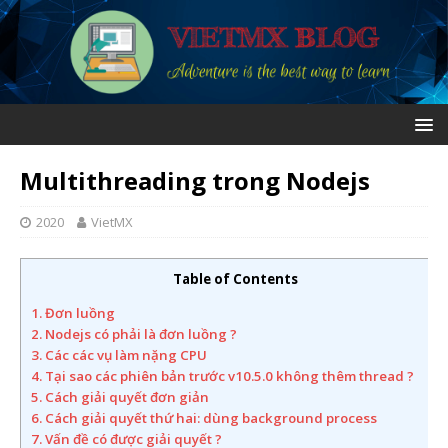
Multithreading trong Nodejs
2020
VietMX
Table of Contents
1. Đơn luồng
2. Nodejs có phải là đơn luồng ?
3. Các các vụ làm nặng CPU
4. Tại sao các phiên bản trước v10.5.0 không thêm thread ?
5. Cách giải quyết đơn giản
6. Cách giải quyết thứ hai: dùng background process
7. Vấn đề có được giải quyết ?