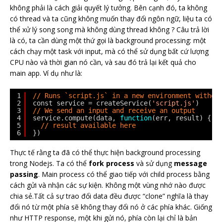
không phải là cách giải quyết lý tưởng. Bên cạnh đó, ta không
có thread và ta cũng không muốn thay đổi ngôn ngữ, liệu ta có
thể xử lý song song mà không dùng thread không ? Câu trả lời
là có, ta cần dùng một thứ gọi là background processing: một
cách chạy một task với input, mà có thể sử dụng bất cứ lượng
CPU nào và thời gian nó cần, và sau đó trả lại kết quả cho
main app. Ví dụ như là:
1
// Runs `script.js` in a new environment withou
2
const service = createService(
'script.js'
)
3
// We send an input and receive an output
4
service.compute(data, 
function
(err, result) {
5
// result available here
6
})
Thực tế rằng ta đã có thể thực hiện background processing
trong Nodejs. Ta có thể
fork process
và sử dụng
message
passing
. Main process có thể giao tiếp với child process bằng
cách gửi và nhận các sự kiện. Không một vùng nhớ nào được
chia sẻ.Tất cả sự trao đổi data đều được “clone” nghĩa là thay
đổi nó từ một phía sẽ không thay đổi nó ở các phía khác. Giống
như HTTP response, một khi gửi nó, phía còn lại chỉ là bản