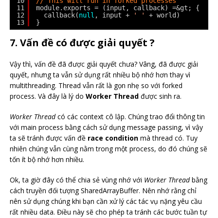
10
// This will run in forked processes
11
module.exports = (input, callback) =&gt; {
12
callback(
null
, input + 
' '
+ world)
13
}
7. Vấn đề có được giải quyết ?
Vậy thì, vấn đề đã được giải quyết chưa? Vâng, đã được giải
quyết, nhưng ta vẫn sử dụng rất nhiều bộ nhớ hơn thay vì
multithreading. Thread vẫn rất là gọn nhẹ so với forked
process. Và đây là lý do
Worker Thread
được sinh ra.
Worker Thread
có các context cô lập. Chúng trao đổi thông tin
với main process bằng cách sử dụng message passing, vì vậy
ta sẽ tránh được vấn đề
race condition
mà thread có. Tuy
nhiên chúng vẫn cùng nằm trong một process, do đó chúng sẽ
tốn ít bộ nhớ hơn nhiều.
Ok, ta giờ đây có thể chia sẻ vùng nhớ với
Worker Thread
bằng
cách truyền đối tượng SharedArrayBuffer. Nên nhớ rằng chỉ
nên sử dụng chúng khi bạn cần xử lý các tác vụ nặng yêu cầu
rất nhiều data. Điều này sẽ cho phép ta tránh các bước tuần tự