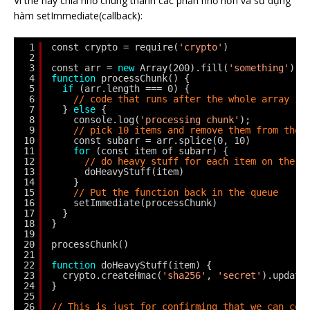
Vì thế hãy chia nhỏ chúng thành các phần nhỏ hơn và sử dụng
hàm setImmediate(callback):
1
const crypto = require(
'crypto'
)
2
3
const arr = 
new
Array(200).fill(
'something'
)
4
function
processChunk() {
5
if
(arr.length === 0) {
6
// code that runs after the whole array is
7
} 
else
{
8
console.log(
'processing chunk'
);
9
// pick 10 items and remove them from the 
10
const subarr = arr.splice(0, 10)
11
for
(const item of subarr) {
12
// do heavy stuff for each item on the a
13
doHeavyStuff(item)
14
}
15
// Put the function back in the queue
16
setImmediate(processChunk)
17
}
18
}
19
20
processChunk()
21
22
function
doHeavyStuff(item) {
23
crypto.createHmac(
'sha256'
, 
'secret'
).update
24
}
25
26
// This is just for confirming that we can con