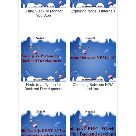
Using Slack To Monitor
Exploring Node.js Internals
Your App
Node.js vs Python for
Choosing Between NPM
Backend Development
and Yarn