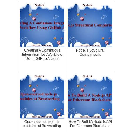
Creating A Continuous
Node.js Structural
Integration Test Workflow
Comparisons
Using GitHub Actions
Open-sourced node.js
How To Build A Node.js API
modules at Browserling
For Ethereum Blockchain