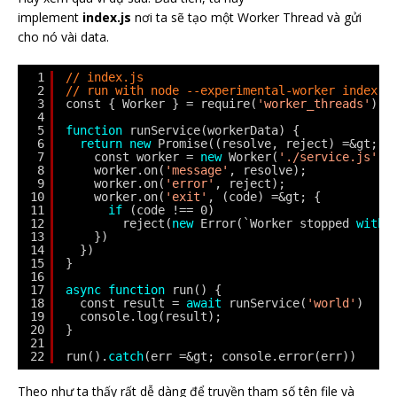
implement
index.js
nơi ta sẽ tạo một Worker Thread và gửi
cho nó vài data.
1
// index.js
2
// run with node --experimental-worker index.j
3
const { Worker } = require(
'worker_threads'
)
4
5
function
runService(workerData) {
6
return
new
Promise((resolve, reject) =&gt; {
7
const worker = 
new
Worker(
'./service.js'
, 
8
worker.on(
'message'
, resolve);
9
worker.on(
'error'
, reject);
10
worker.on(
'exit'
, (code) =&gt; {
11
if
(code !== 0)
12
reject(
new
Error(`Worker stopped 
with
13
})
14
})
15
}
16
17
async
function
run() {
18
const result = 
await
runService(
'world'
)
19
console.log(result);
20
}
21
22
run().
catch
(err =&gt; console.error(err))
Theo như ta thấy rất dễ dàng để truyền tham số tên file và