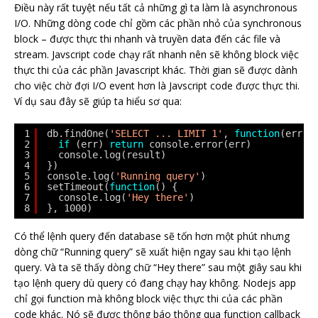
Điều này rất tuyệt nếu tất cả những gì ta làm là asynchronous
I/O. Những dòng code chỉ gồm các phần nhỏ của synchronous
block – được thực thi nhanh và truyền data đến các file và
stream. Javscript code chạy rất nhanh nên sẽ không block việc
thực thi của các phần Javascript khác. Thời gian sẽ được dành
cho việc chờ đợi I/O event hơn là Javscript code được thực thi.
Ví dụ sau đây sẽ giúp ta hiểu sơ qua:
1
db.findOne(
'SELECT ... LIMIT 1'
, 
function
(err, 
2
if
(err) 
return
console.error(err)
3
console.log(result)
4
})
5
console.log(
'Running query'
)
6
setTimeout(
function
() {
7
console.log(
'Hey there'
)
8
}, 1000)
Có thể lệnh query đến database sẽ tốn hơn một phút nhưng
dòng chữ “Running query” sẽ xuất hiện ngay sau khi tạo lệnh
query. Và ta sẽ thấy dòng chữ “Hey there” sau một giây sau khi
tạo lệnh query dù query có đang chạy hay không. Nodejs app
chỉ gọi function mà không block việc thực thi của các phần
code khác. Nó sẽ được thông báo thông qua function callback