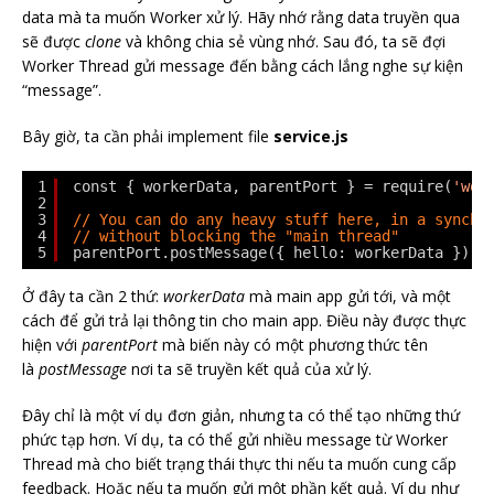
data mà ta muốn Worker xử lý. Hãy nhớ rằng data truyền qua
sẽ được
clone
và không chia sẻ vùng nhớ. Sau đó, ta sẽ đợi
Worker Thread gửi message đến bằng cách lắng nghe sự kiện
“message”.
Bây giờ, ta cần phải implement file
service.js
1
const { workerData, parentPort } = require(
'wor
2
3
// You can do any heavy stuff here, in a synchr
4
// without blocking the "main thread"
5
parentPort.postMessage({ hello: workerData })
Ở đây ta cần 2 thứ:
workerData
mà main app gửi tới, và một
cách để gửi trả lại thông tin cho main app. Điều này được thực
hiện với
parentPort
mà biến này có một phương thức tên
là
postMessage
nơi ta sẽ truyền kết quả của xử lý.
Đây chỉ là một ví dụ đơn giản, nhưng ta có thể tạo những thứ
phức tạp hơn. Ví dụ, ta có thể gửi nhiều message từ Worker
Thread mà cho biết trạng thái thực thi nếu ta muốn cung cấp
feedback. Hoặc nếu ta muốn gửi một phần kết quả. Ví dụ như