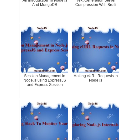
An Introduction To Node.js
Next Generation Server
And MongoDB
Compression With Brotli
Session Management in
Making cURL Requests in
Node.js using ExpressJS
Node.js
and Express Session