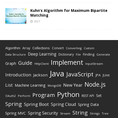
Kuhn’s Algorithm for Maximum Bipartite
Matching
2021
Algorithm
Collections
Array
Convert
Converting
Custom
Deep Learning
Finding
Dictionary
Data Structure
File
Generate
Implement
Guide
Graph
HttpClient
InputStream
Java
JavaScript
Introduction
Jackson
JPA
JUnit
Node.js
New Year
List
Machine Learning
MongoDB
Python
Program
Set
REST API
Perform
OAuth2
Spring
Spring Boot
Spring Cloud
Spring Data
String
Spring Security
Spring MVC
Stream
Strings
Tree