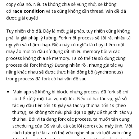
copy của nó. Nếu ta không chia sẻ vùng nhớ, sẽ không
có
race condition
và ta cũng không cần thread. Vấn đề đã
được giải quyết!
Tuy nhiên chờ đã. Đây là một giải pháp, tuy nhiên cũng không
phải là giải pháp lý tưởng. Fork một process sẽ tốt rất nhiều tài
nguyên và chậm chạp. Điều này có nghĩa là chạy thêm một
máy ảo mới từ đầu sử dụng rất nhiều memory bởi vì các
process không chia sẻ memory. Ta có thể tái sử dụng cùng
process đã fork không? Đương nhiên rồi, nhưng gửi tác vụ
nặng khác nhau sẽ được thực hiện đồng bộ (synchronous)
trong process đã fork có hai vấn đề sau:
Main app sẽ không bị block, nhưng process đã fork sẽ chỉ
có thể xử lý một tác vụ một lúc. Nếu có hai tác vụ, giả sử
tác vụ đầu tiên tốn 10 giây và tác vụ thứ hai tốn 1s (theo
thứ tự), sẽ không tốt nếu phải đợi 10 giây để thực thi tác vụ
thứ hai. Bởi vì ta đang fork các process, ta muốn tận dụng
scheduling của OS và tất cả các lõi (core) của máy tính. Một
cách tương tự là ta có thể vừa nghe nhạc và lướt web cùng