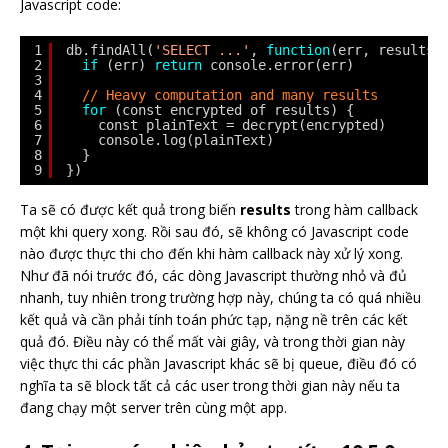
Javascript code:
1
db.findAll(
'SELECT ...'
, 
function
(err, results)
2
if
(err) 
return
console.error(err)
3
4
// Heavy computation and many results
5
for
(const encrypted of results) {
6
const plainText = decrypt(encrypted)
7
console.log(plainText)
8
}
9
})
Ta sẽ có được kết quả trong biến
results
trong hàm callback
một khi query xong. Rồi sau đó, sẽ không có Javascript code
nào được thực thi cho đến khi hàm callback này xử lý xong.
Như đã nói trước đó, các dòng Javascript thường nhỏ và đủ
nhanh, tuy nhiên trong trường hợp này, chúng ta có quá nhiều
kết quả và cần phải tính toán phức tạp, nặng nề trên các kết
quả đó. Điều này có thể mất vài giây, và trong thời gian này
việc thực thi các phần Javascript khác sẽ bị queue, điều đó có
nghĩa ta sẽ block tất cả các user trong thời gian này nếu ta
đang chạy một server trên cùng một app.