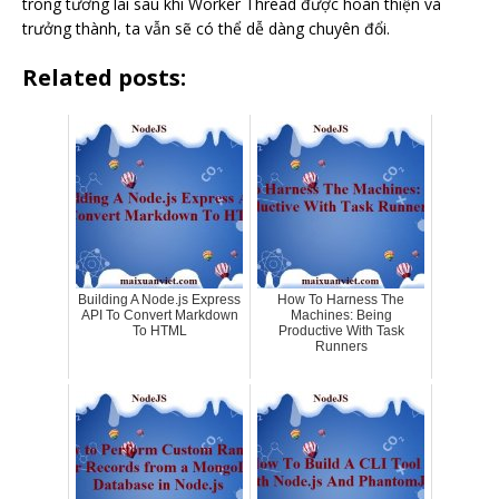
trong tương lai sau khi Worker Thread được hoàn thiện và
trưởng thành, ta vẫn sẽ có thể dễ dàng chuyên đổi.
Related posts:
Building A Node.js Express
How To Harness The
API To Convert Markdown
Machines: Being
To HTML
Productive With Task
Runners