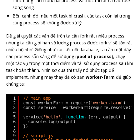
1 lúc bằng cách fork hai process và thực thi tất cả các task
song song.
Bên cạnh đó, nếu một task bị crash, các task còn lại trong
cùng process sẽ không được xử lý.
Để giải quyết các vấn đề trên ta cần fork rất nhiều process,
nhưng ta cần giới hạn số lượng process được fork vì sẽ tốn rất
nhiều bộ nhớ. Giống như các kết nối database, ta cần một dãy
các process sẵn sằng để sử dụng (
pool of process
), chạy
một tác vụ trong một thời điểm và tái sử dụng process sau khi
task hoàn thành. Nhìn sơ qua thì thấy nó phức tạp để
implement, nhưng may thay đã có sẵn
worker-farm
để giúp
chúng ta:
1
// main app
2
const workerFarm = require(
'worker-farm'
)
3
const service = workerFarm(require.resolve(
'./
4
5
service(
'hello'
, 
function
(err, output) {
6
console.log(output)
7
})
8
9
// script.js