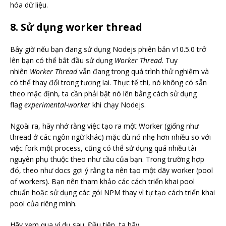
hóa dữ liệu.
8. Sử dụng worker thread
Bây giờ nếu bạn đang sử dụng Nodejs phiên bản v10.5.0 trở
lên bạn có thể bắt đầu sử dụng
Worker Thread
. Tuy
nhiên
Worker Thread
vẫn đang trong quá trình thử nghiệm và
có thể thay đổi trong tương lai. Thực tế thì, nó không có sẵn
theo mặc định, ta cần phải bật nó lên bằng cách sử dụng
flag
experimental-worker
khi chạy Nodejs.
Ngoài ra, hãy nhớ rằng việc tạo ra một Worker (giống như
thread ở các ngôn ngữ khác) mặc dù nó nhẹ hơn nhiều so với
việc fork một process, cũng có thể sử dụng quá nhiều tài
nguyên phụ thuộc theo như cầu của bạn. Trong trường hợp
đó, theo như docs gợi ý rằng ta nên tạo một dãy worker (pool
of workers). Bạn nên tham khảo các cách triển khai pool
chuẩn hoặc sử dụng các gói NPM thay vì tự tạo cách triển khai
pool của riêng mình.
Hãy xem qua ví dụ sau. Đầu tiên, ta hãy