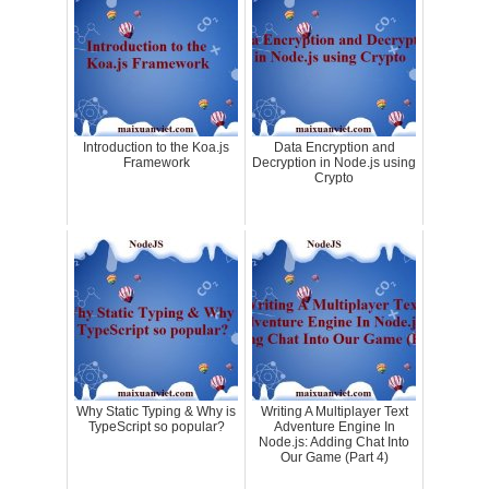
Introduction to the Koa.js
Data Encryption and
Framework
Decryption in Node.js using
Crypto
Why Static Typing & Why is
Writing A Multiplayer Text
TypeScript so popular?
Adventure Engine In
Node.js: Adding Chat Into
Our Game (Part 4)