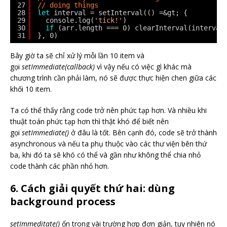
27
// doing things
28
let
interval = setInterval(() =&gt; {
29
console.log(
'tick!'
)
30
if
(arr.length === 0) clearInterval(interval
31
}, 0)
Bây giờ ta sẽ chỉ xử lý mỗi lần 10 item và
gọi
setImmediate(callback)
vì vậy nếu có việc gì khác mà
chương trình cần phải làm, nó sẽ được thực hiện chen giữa các
khối 10 item.
Ta có thể thấy rằng code trở nên phức tạp hơn. Và nhiều khi
thuật toán phức tạp hơn thì thật khó để biết nên
gọi
setImmediate()
ở đâu là tốt. Bên cạnh đó, code sẽ trở thành
asynchronous và nếu ta phụ thuộc vào các thư viện bên thứ
ba, khi đó ta sẽ khó có thể và gần như không thể chia nhỏ
code thành các phần nhỏ hơn.
6. Cách giải quyết thứ hai: dùng
background process
setImmeditate()
ổn trong vài trường hợp đơn giản, tuy nhiên nó