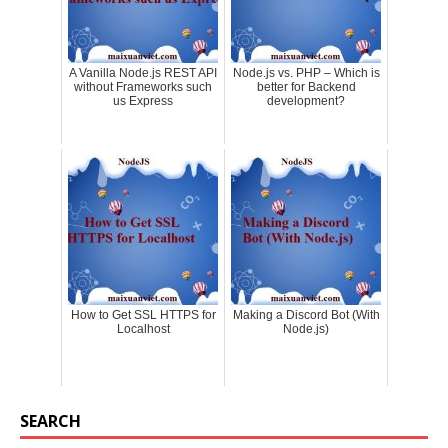
A Vanilla Node.js REST API
Node.js vs. PHP – Which is
without Frameworks such
better for Backend
us Express
development?
How to Get SSL HTTPS for
Making a Discord Bot (With
Localhost
Node.js)
SEARCH