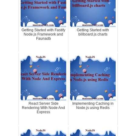
Getting Started with Fastify
Getting Started with
Node.js Framework and
billboard.js charts
Faunadb
React Server Side
Implementing Caching in
Rendering With Node And
Node.js using Redis
Express