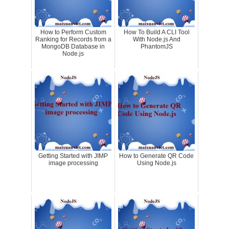
How to Perform Custom
How To Build A CLI Tool
Ranking for Records from a
With Node.js And
MongoDB Database in
PhantomJS
Node.js
Getting Started with JIMP
How to Generate QR Code
image processing
Using Node.js