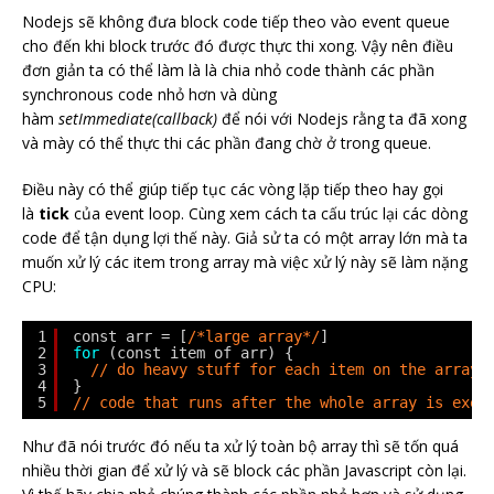
Nodejs sẽ không đưa block code tiếp theo vào event queue
cho đến khi block trước đó được thực thi xong. Vậy nên điều
đơn giản ta có thể làm là là chia nhỏ code thành các phần
synchronous code nhỏ hơn và dùng
hàm
setImmediate(callback)
để nói với Nodejs rằng ta đã xong
và mày có thể thực thi các phần đang chờ ở trong queue.
Điều này có thể giúp tiếp tục các vòng lặp tiếp theo hay gọi
là
tick
của event loop. Cùng xem cách ta cấu trúc lại các dòng
code để tận dụng lợi thế này. Giả sử ta có một array lớn mà ta
muốn xử lý các item trong array mà việc xử lý này sẽ làm nặng
CPU:
1
const arr = [
/*large array*/
]
2
for
(const item of arr) {
3
// do heavy stuff for each item on the array
4
}
5
// code that runs after the whole array is exec
Như đã nói trước đó nếu ta xử lý toàn bộ array thì sẽ tốn quá
nhiều thời gian để xử lý và sẽ block các phần Javascript còn lại.